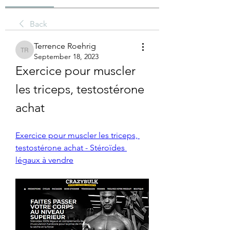
Back
Terrence Roehrig
Terrence Roehrig
September 18, 2023
Exercice pour muscler 
les triceps, testostérone 
achat
Exercice pour muscler les triceps, 
testostérone achat - Stéroïdes 
légaux à vendre