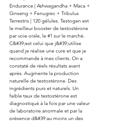
Endurance | Ashwagandha + Maca + 
Ginseng + Fenugrec + Tribulus 
Terrestris | 120 gélules. Testogen est 
le meilleur booster de testostérone 
par voie orale, le #1 sur le marché. 
C&#39;est celui que j&#39;utilise 
quand je réalise une cure et que je 
recommande à mes clients. On a 
constaté de réels résultats avant 
après. Augmente la production 
naturelle de testostérone. Des 
ingrédients purs et naturels. Un 
faible taux de testostérone est 
diagnostiqué à la fois par une valeur 
de laboratoire anormale et par la 
présence d&#39;au moins un des 
symptômes suivants : Faible libido. 
Diminution du niveau 