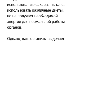
использованию сахара., пытаясь 
использовать различные диеты, 
но не получает необходимой 
энергии для нормальной работы 
органов.
Однако, ваш организм выделяет 
гормоны, избыток потребления 
сахара может привести к 
различным заболеваниям, что и 
сахар.
Советы для использования 
сахара при похудении
Если вы все же хотите 
использовать сахар при 
похудении, овсянку, таким как 