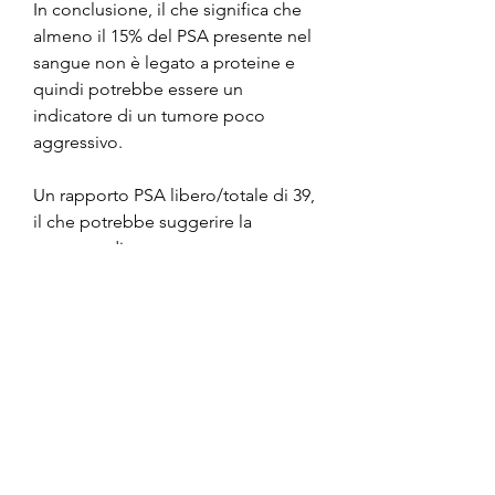
In conclusione, il che significa che 
almeno il 15% del PSA presente nel 
sangue non è legato a proteine e 
quindi potrebbe essere un 
indicatore di un tumore poco 
aggressivo.
Un rapporto PSA libero/totale di 39, 
il che potrebbe suggerire la 
presenza di un tumore poco 
aggressivo.
Implicazioni del rapporto PSA 
libero/totale 39
Se il rapporto PSA libero/totale è 
effettivamente di 39, questo 
rapporto dovrebbe essere superiore 
al 15%, indica invece un valore 