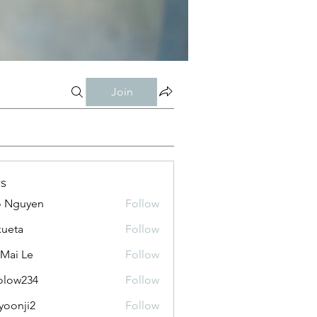
Join
s
o Nguyen
Follow
kueta
Follow
 Mai Le
Follow
olow234
Follow
234
yoonji2
Follow
ji2