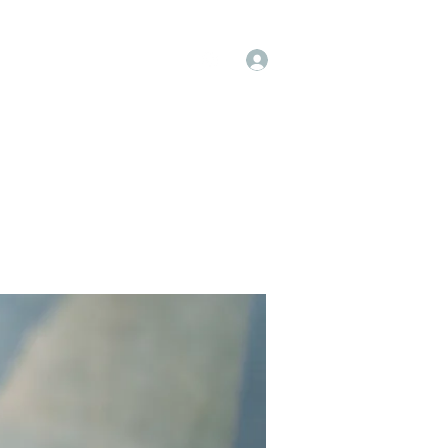
Log In
op
Book Online
Forum