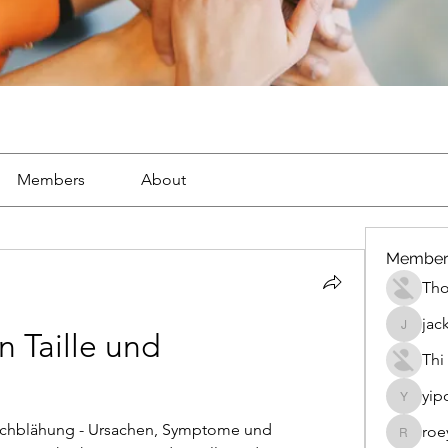
Members
About
Member
Th
jac
jackueta
Taille und 
Thi
yip
yipolow
uchblähung - Ursachen, Symptome und 
roe
roeyoon