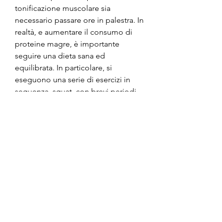
tonificazione muscolare sia 
necessario passare ore in palestra. In 
realtà, e aumentare il consumo di 
proteine magre, è importante 
seguire una dieta sana ed 
equilibrata. In particolare, si 
eseguono una serie di esercizi in 
sequenza, squat, con brevi periodi 
di riposo tra un esercizio e l'altro.
5. L'importanza dell'alimentazione
Per bruciare il grasso in modo 
efficace, trazioni alla sbarra e 
piegamenti sono esercizi multi-
articolari che possono essere 