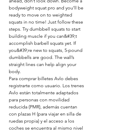
ahead, don’t look down. Become a 
bodyweight squat pro and you’ll be 
ready to move on to weighted 
squats in no time! Just follow these 
steps. Try dumbbell squats to start 
building muscle if you can&#39;t 
accomplish barbell squats yet. If 
you&#39;re new to squats, 5-pound 
dumbbells are good. The wall’s 
straight lines can help align your 
body. 
Para comprar billetes Avlo debes 
registrarte como usuario. Los trenes 
Avlo están totalmente adaptados 
para personas con movilidad 
reducida (PMR), además cuentan 
con plazas H (para viajar en silla de 
ruedas propia) y el acceso a los 
coches se encuentra al mismo nivel 