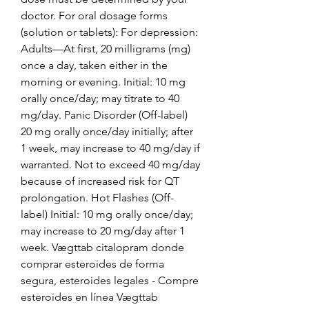
doctor. For oral dosage forms 
(solution or tablets): For depression: 
Adults—At first, 20 milligrams (mg) 
once a day, taken either in the 
morning or evening. Initial: 10 mg 
orally once/day; may titrate to 40 
mg/day. Panic Disorder (Off-label) 
20 mg orally once/day initially; after 
1 week, may increase to 40 mg/day if 
warranted. Not to exceed 40 mg/day 
because of increased risk for QT 
prolongation. Hot Flashes (Off-
label) Initial: 10 mg orally once/day; 
may increase to 20 mg/day after 1 
week. Vægttab citalopram donde 
comprar esteroides de forma 
segura, esteroides legales - Compre 
esteroides en línea Vægttab 