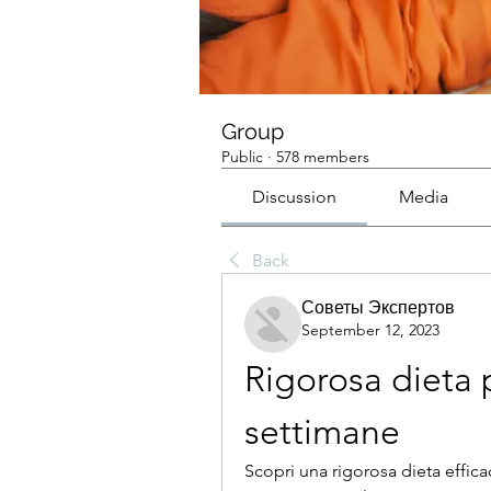
Group
Public
·
578 members
Discussion
Media
Back
Советы Экспертов
September 12, 2023
Rigorosa dieta p
settimane
Scopri una rigorosa dieta efficac