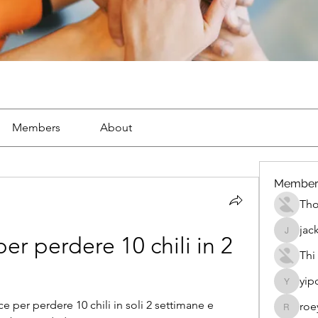
Members
About
Member
Th
jac
jackueta
er perdere 10 chili in 2 
Thi
yip
yipolow
e per perdere 10 chili in soli 2 settimane e 
roe
roeyoon