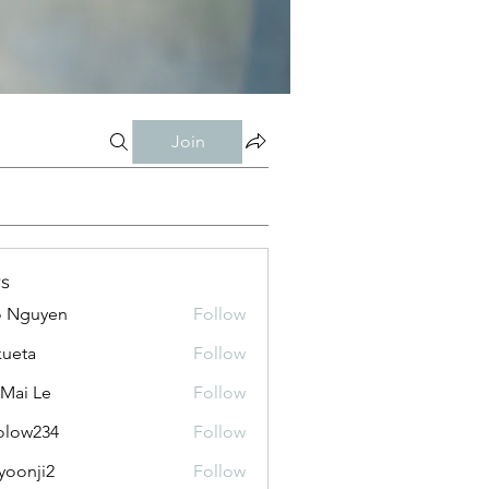
Join
s
o Nguyen
Follow
kueta
Follow
 Mai Le
Follow
olow234
Follow
234
yoonji2
Follow
ji2