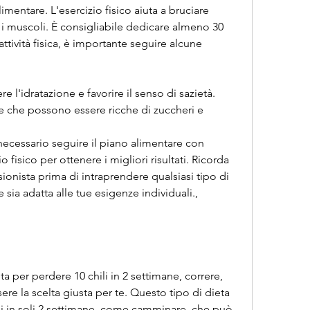
limentare. L'esercizio fisico aiuta a bruciare 
e i muscoli. È consigliabile dedicare almeno 30 
ttività fisica, è importante seguire alcune 
 l'idratazione e favorire il senso di sazietà.
e che possono essere ricche di zuccheri e 
 necessario seguire il piano alimentare con 
 fisico per ottenere i migliori risultati. Ricorda 
onista prima di intraprendere qualsiasi tipo di 
 sia adatta alle tue esigenze individuali., 
a per perdere 10 chili in 2 settimane, correre, 
re la scelta giusta per te. Questo tipo di dieta 
li in soli 2 settimane, come camminare, che può 