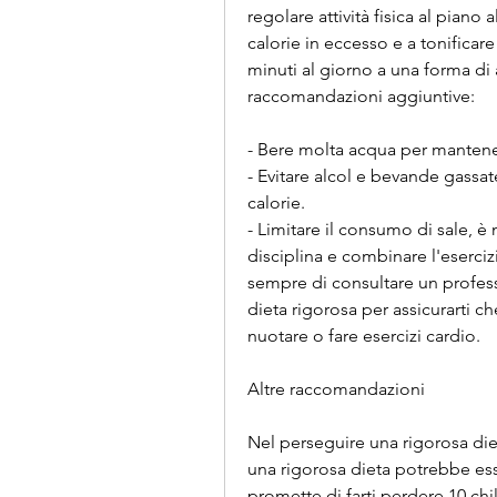
regolare attività fisica al piano a
calorie in eccesso e a tonificar
minuti al giorno a una forma di a
raccomandazioni aggiuntive:
- Bere molta acqua per mantenere
- Evitare alcol e bevande gassat
calorie.
- Limitare il consumo di sale, è
disciplina e combinare l'esercizio
sempre di consultare un professi
dieta rigorosa per assicurarti che
nuotare o fare esercizi cardio.
Altre raccomandazioni
Nel perseguire una rigorosa diet
una rigorosa dieta potrebbe esse
promette di farti perdere 10 chi