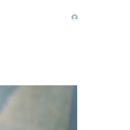
Log In
op
Book Online
Forum