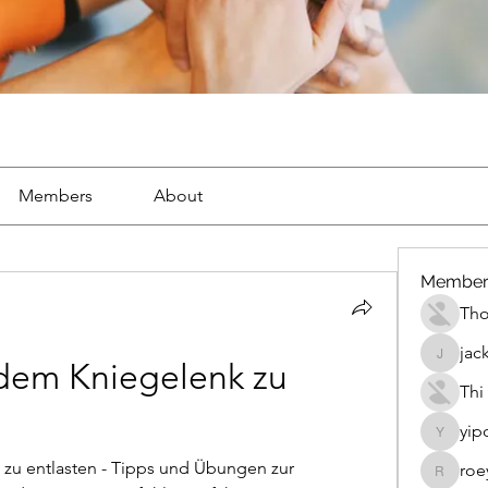
Members
About
Member
Th
jac
jackueta
em Kniegelenk zu 
Thi
yip
yipolow
u entlasten - Tipps und Übungen zur 
roe
roeyoon