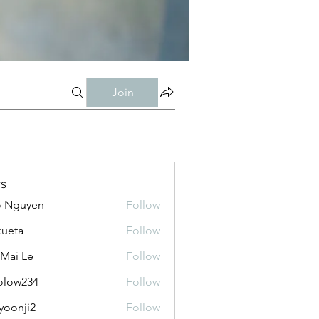
Join
s
o Nguyen
Follow
kueta
Follow
 Mai Le
Follow
olow234
Follow
234
yoonji2
Follow
ji2