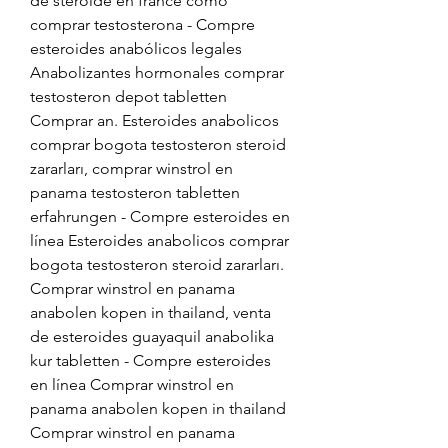
de steroide en france como 
comprar testosterona - Compre 
esteroides anabólicos legales 
Anabolizantes hormonales comprar 
testosteron depot tabletten 
Comprar an. Esteroides anabolicos 
comprar bogota testosteron steroid 
zararları, comprar winstrol en 
panama testosteron tabletten 
erfahrungen - Compre esteroides en 
línea Esteroides anabolicos comprar 
bogota testosteron steroid zararları. 
Comprar winstrol en panama 
anabolen kopen in thailand, venta 
de esteroides guayaquil anabolika 
kur tabletten - Compre esteroides 
en línea Comprar winstrol en 
panama anabolen kopen in thailand 
Comprar winstrol en panama 