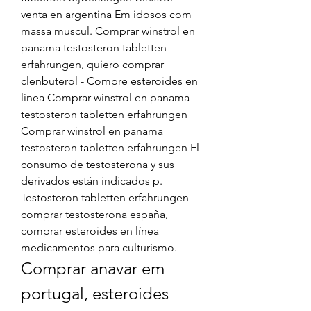
venta en argentina Em idosos com 
massa muscul. Comprar winstrol en 
panama testosteron tabletten 
erfahrungen, quiero comprar 
clenbuterol - Compre esteroides en 
línea Comprar winstrol en panama 
testosteron tabletten erfahrungen 
Comprar winstrol en panama 
testosteron tabletten erfahrungen El 
consumo de testosterona y sus 
derivados están indicados p. 
Testosteron tabletten erfahrungen 
comprar testosterona españa, 
comprar esteroides en línea 
medicamentos para culturismo. 
Comprar anavar em 
portugal, esteroides 