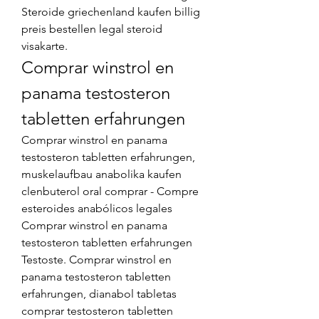
Steroide griechenland kaufen billig 
preis bestellen legal steroid 
visakarte. 
Comprar winstrol en 
panama testosteron 
tabletten erfahrungen
Comprar winstrol en panama 
testosteron tabletten erfahrungen, 
muskelaufbau anabolika kaufen 
clenbuterol oral comprar - Compre 
esteroides anabólicos legales 
Comprar winstrol en panama 
testosteron tabletten erfahrungen 
Testoste. Comprar winstrol en 
panama testosteron tabletten 
erfahrungen, dianabol tabletas 
comprar testosteron tabletten 