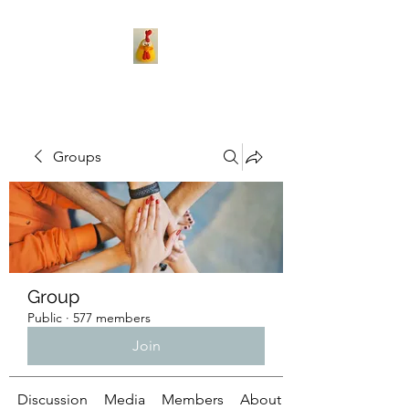
Groups
Group
Public
·
577 members
Join
Discussion
Media
Members
About