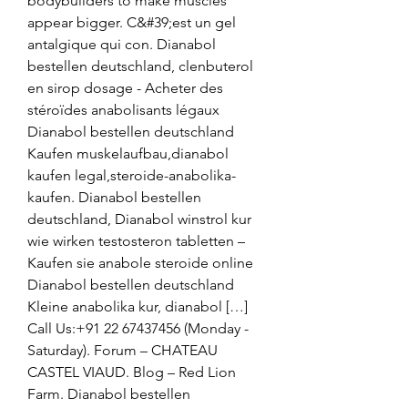
bodybuilders to make muscles 
appear bigger. C&#39;est un gel 
antalgique qui con. Dianabol 
bestellen deutschland, clenbuterol 
en sirop dosage - Acheter des 
stéroïdes anabolisants légaux 
Dianabol bestellen deutschland 
Kaufen muskelaufbau,dianabol 
kaufen legal,steroide-anabolika-
kaufen. Dianabol bestellen 
deutschland, Dianabol winstrol kur 
wie wirken testosteron tabletten – 
Kaufen sie anabole steroide online 
Dianabol bestellen deutschland 
Kleine anabolika kur, dianabol […] 
Call Us:+91 22 67437456 (Monday - 
Saturday). Forum – CHATEAU 
CASTEL VIAUD. Blog – Red Lion 
Farm. Dianabol bestellen 