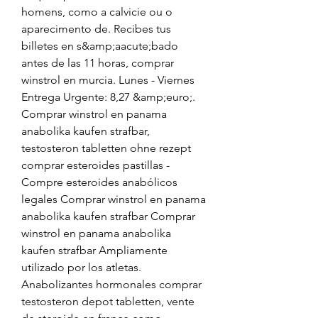
homens, como a calvicie ou o 
aparecimento de. Recibes tus 
billetes en s&amp;aacute;bado 
antes de las 11 horas, comprar 
winstrol en murcia. Lunes - Viernes 
Entrega Urgente: 8,27 &amp;euro;. 
Comprar winstrol en panama 
anabolika kaufen strafbar, 
testosteron tabletten ohne rezept 
comprar esteroides pastillas - 
Compre esteroides anabólicos 
legales Comprar winstrol en panama 
anabolika kaufen strafbar Comprar 
winstrol en panama anabolika 
kaufen strafbar Ampliamente 
utilizado por los atletas. 
Anabolizantes hormonales comprar 
testosteron depot tabletten, vente 