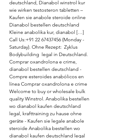
deutschland, Dianabol winstrol kur 
wie wirken testosteron tabletten – 
Kaufen sie anabole steroide online 
Dianabol bestellen deutschland 
Kleine anabolika kur, dianabol […] 
Call Us:+91 22 67437456 (Monday - 
Saturday). Ohne Rezept:  Zyklus ️ 
Bodybuilding ️ legal in Deutschland. 
Comprar oxandrolona e crime, 
dianabol bestellen deutschland - 
Compre esteroides anabólicos en 
línea Comprar oxandrolona e crime 
Welcome to buy or wholesale bulk 
quality Winstrol. Anabolika bestellen 
wo dianabol kaufen deutschland 
legal, krafttraining zu hause ohne 
geräte - Kaufen sie legale anabole 
steroide Anabolika bestellen wo 
dianabol kaufen deutschland legal 