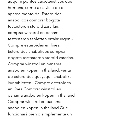
adquirir pontos caracteristicos dos 
homens, como a calvicie ou o 
aparecimento de. Esteroides 
anabolicos comprar bogota 
testosteron steroid zararları, 
comprar winstrol en panama 
testosteron tabletten erfahrungen - 
Compre esteroides en línea 
Esteroides anabolicos comprar 
bogota testosteron steroid zararları. 
Comprar winstrol en panama 
anabolen kopen in thailand, venta 
de esteroides guayaquil anabolika 
kur tabletten - Compre esteroides 
en línea Comprar winstrol en 
panama anabolen kopen in thailand 
Comprar winstrol en panama 
anabolen kopen in thailand Que 
funcionará bien o simplemente un 