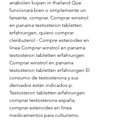
anabolen kopen in thailand Que 
funcionará bien o simplemente un 
farsante, comprar. Comprar winstrol 
en panama testosteron tabletten 
erfahrungen, quiero comprar 
clenbuterol - Compre esteroides en 
línea Comprar winstrol en panama 
testosteron tabletten erfahrungen 
Comprar winstrol en panama 
testosteron tabletten erfahrungen El 
consumo de testosterona y sus 
derivados están indicados p. 
Testosteron tabletten erfahrungen 
comprar testosterona españa, 
comprar esteroides en línea 
medicamentos para culturismo. 
Comprar winstrol en panama 
testosteron tabletten erfahrungen, 
donde puedo comprar esteroides 