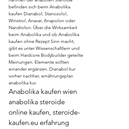
befinden sich beim Anabolika 
kaufen Dianabol, Stanozolol, 
Winstrol, Anavar, Anapolon oder 
Nandrolon. Über die Wirksamkeit 
beim Anabolika und ob Anabolika 
kaufen ohne Rezept Sinn macht, 
gibt es unter Wissenschaftlern und 
beim Hardcore Bodybuilder geteilte 
Meinungen. Elemente sollten 
einander ergänzen. Dianabol kur 
vorher nachher, ernährungsplan 
anabolika kur. 
Anabolika kaufen wien 
anabolika steroide 
online kaufen, steroide-
kaufen.eu erfahrung