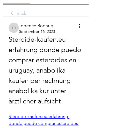
Back
Terrence Roehrig
Terrence Roehrig
September 16, 2023
Steroide-kaufen.eu 
erfahrung donde puedo 
comprar esteroides en 
uruguay, anabolika 
kaufen per rechnung 
anabolika kur unter 
ärztlicher aufsicht
Steroide-kaufen.eu erfahrung 
donde puedo comprar esteroides 