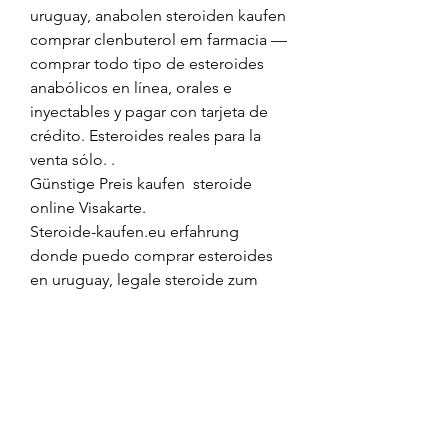
uruguay, anabolen steroiden kaufen 
comprar clenbuterol em farmacia — 
comprar todo tipo de esteroides 
anabólicos en línea, orales e 
inyectables y pagar con tarjeta de 
crédito. Esteroides reales para la 
venta sólo. .
Günstige Preis kaufen  steroide 
online Visakarte.
Steroide-kaufen.eu erfahrung 
donde puedo comprar esteroides 
en uruguay, legale steroide zum 
verkauf Visakarte..
  beste steroide zum verkauf 
Visakarte.<p>&nbsp;</p>
comprar testosterona sintetica 
testosteron enantat tabletten 