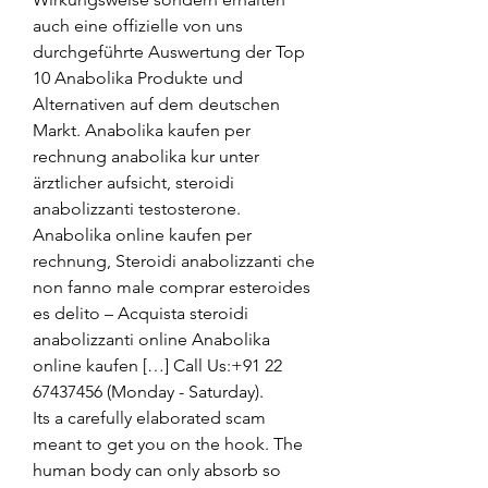
auch eine offizielle von uns 
durchgeführte Auswertung der Top 
10 Anabolika Produkte und 
Alternativen auf dem deutschen 
Markt. Anabolika kaufen per 
rechnung anabolika kur unter 
ärztlicher aufsicht, steroidi 
anabolizzanti testosterone. 
Anabolika online kaufen per 
rechnung, Steroidi anabolizzanti che 
non fanno male comprar esteroides 
es delito – Acquista steroidi 
anabolizzanti online Anabolika 
online kaufen […] Call Us:+91 22 
67437456 (Monday - Saturday). 
Its a carefully elaborated scam 
meant to get you on the hook. The 
human body can only absorb so 