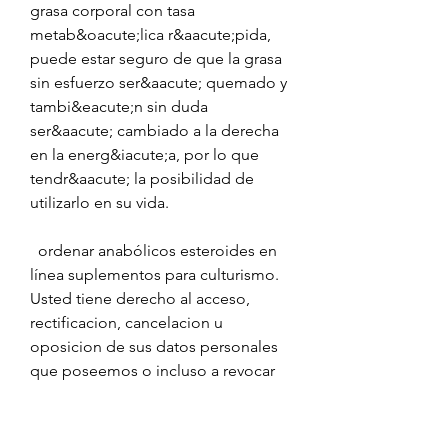
grasa corporal con tasa 
metab&oacute;lica r&aacute;pida, 
puede estar seguro de que la grasa 
sin esfuerzo ser&aacute; quemado y 
tambi&eacute;n sin duda 
ser&aacute; cambiado a la derecha 
en la energ&iacute;a, por lo que 
tendr&aacute; la posibilidad de 
utilizarlo en su vida.
  ordenar anabólicos esteroides en 
línea suplementos para culturismo.
Usted tiene derecho al acceso, 
rectificacion, cancelacion u 
oposicion de sus datos personales 
que poseemos o incluso a revocar 
el consentimiento que respecto de 
dichos datos nos ha otorgado. Los 
mecanismos que hemos 