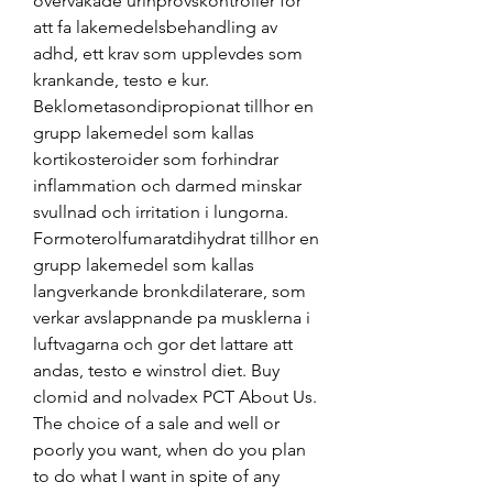
overvakade urinprovskontroller for 
att fa lakemedelsbehandling av 
adhd, ett krav som upplevdes som 
krankande, testo e kur. 
Beklometasondipropionat tillhor en 
grupp lakemedel som kallas 
kortikosteroider som forhindrar 
inflammation och darmed minskar 
svullnad och irritation i lungorna. 
Formoterolfumaratdihydrat tillhor en 
grupp lakemedel som kallas 
langverkande bronkdilaterare, som 
verkar avslappnande pa musklerna i 
luftvagarna och gor det lattare att 
andas, testo e winstrol diet. Buy 
clomid and nolvadex PCT About Us. 
The choice of a sale and well or 
poorly you want, when do you plan 
to do what I want in spite of any 