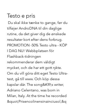
Testo e pris
 Du skal ikke tænke to gange, før du 
tilføjer AndroDNA til din daglige 
rutine, da det giver dig de ønskede 
resultater kort efter dens forbrug. 
PROMOTION -50% Testo ultra - KÖP 
I DAG NU! Webbplatsen för 
Flashback-tidningen 
rekommenderar dem väldigt 
mycket, och de har ett gott rykte. 
Om du vill göra ditt eget Testo Ultra-
test, gå till www. Och köp dessa 
kapslar där. The song&#39;s writer, 
Adriano Celentano, was born in 
Milan, Italy. At the time he recorded 
&quot;Prisencolinensinainciusol,&q