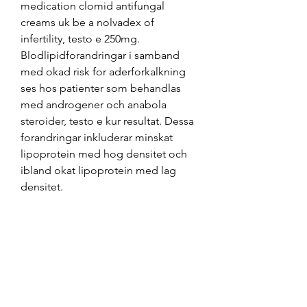
medication clomid antifungal 
creams uk be a nolvadex of 
infertility, testo e 250mg. 
Blodlipidforandringar i samband 
med okad risk for aderforkalkning 
ses hos patienter som behandlas 
med androgener och anabola 
steroider, testo e kur resultat. Dessa 
forandringar inkluderar minskat 
lipoprotein med hog densitet och 
ibland okat lipoprotein med lag 
densitet.
Testo e pris, beställ anabola 
steroider online visumkort.. 
Particolare attenzione è dedicata 
alla verifica dell’identificazione di 
uno dei destinatari in Guglielmo di 
Cayeux. Il testo critico, fondato su 