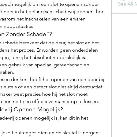
See All 
 goed mogelijk om een slot te openen zonder 
 dieper in het belang van schadevrij openen, hoe 
waarom het inschakelen van een ervaren 
n noodsituaties.
en Zonder Schade”?
schade betekent dat de deur, het slot en het 
tijdens het proces. Er worden geen onderdelen 
en, tenzij het absoluut noodzakelijk is. 
en gebruik van speciaal gereedschap en 
 maken.
ensen denken, hoeft het openen van een deur bij 
leutels of een defect slot niet altijd destructief 
aker weet precies hoe hij het slot moet 
een nette en effectieve manier op te lossen.
adevrij Openen Mogelijk?
adevrij openen mogelijk is, kan dit in het 
 jezelf buitengesloten en de sleutel is nergens 