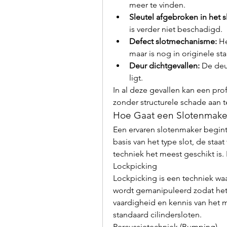
meer te vinden.
Sleutel afgebroken in het s
is verder niet beschadigd.
Defect slotmechanisme:
 H
maar is nog in originele sta
Deur dichtgevallen:
 De deu
ligt.
In al deze gevallen kan een pro
zonder structurele schade aan 
Hoe Gaat een Slotenmake
Een ervaren slotenmaker begint 
basis van het type slot, de staat
techniek het meest geschikt is.
Lockpicking
Lockpicking is een techniek waar
wordt gemanipuleerd zodat het o
vaardigheid en kennis van het 
standaard cilindersloten.
Percussietechniek (Bumping)