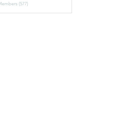
Members (577)