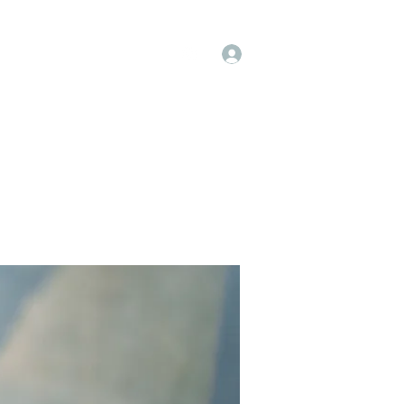
Log In
op
Book Online
Forum