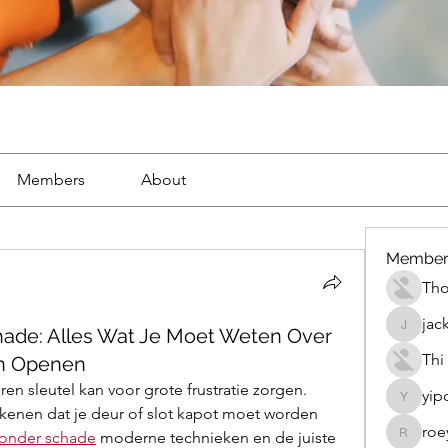
Members
About
Member
Th
jac
ade: Alles Wat Je Moet Weten Over
jackueta
Thi
ren Openen
ren sleutel kan voor grote frustratie zorgen. 
yip
yipolow
tekenen dat je deur of slot kapot moet worden 
roe
zonder schade
 moderne technieken en de juiste 
roeyoon