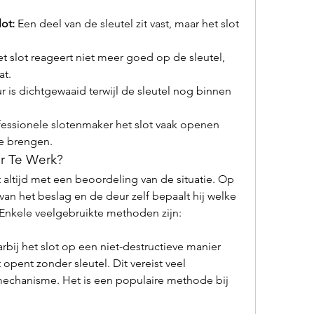
lot:
 Een deel van de sleutel zit vast, maar het slot 
et slot reageert niet meer goed op de sleutel, 
at.
r is dichtgewaaid terwijl de sleutel nog binnen 
fessionele slotenmaker het slot vaak openen 
te brengen.
r Te Werk?
altijd met een beoordeling van de situatie. Op 
 van het beslag en de deur zelf bepaalt hij welke 
 Enkele veelgebruikte methoden zijn:
bij het slot op een niet-destructieve manier 
pent zonder sleutel. Dit vereist veel 
mechanisme. Het is een populaire methode bij 