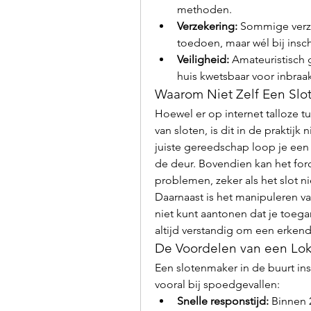
methoden.
Verzekering:
 Sommige verz
toedoen, maar wél bij insc
Veiligheid:
 Amateuristisch 
huis kwetsbaar voor inbraak
Waarom Niet Zelf Een Sl
Hoewel er op internet talloze tu
van sloten, is dit in de praktijk
juiste gereedschap loop je een g
de deur. Bovendien kan het force
problemen, zeker als het slot nie
Daarnaast is het manipuleren van
niet kunt aantonen dat je toeg
altijd verstandig om een erkend
De Voordelen van een Lok
Een slotenmaker in de buurt ins
vooral bij spoedgevallen:
Snelle responstijd:
 Binnen 