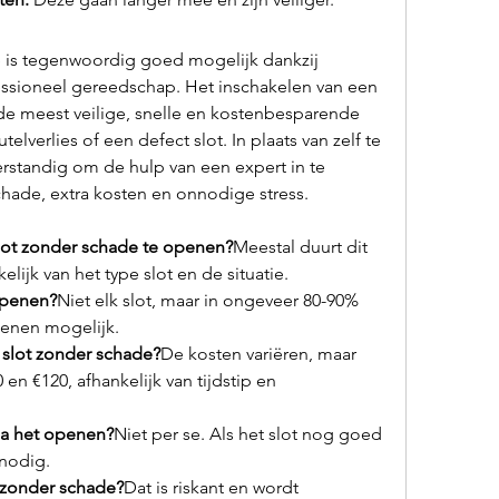
 is tegenwoordig goed mogelijk dankzij 
ssioneel gereedschap. Het inschakelen van een 
de meest veilige, snelle en kostenbesparende 
telverlies of een defect slot. In plaats van zelf te 
verstandig om de hulp van een expert in te 
ade, extra kosten en onnodige stress.
lot zonder schade te openen?
Meestal duurt dit 
elijk van het type slot en de situatie.
 openen?
Niet elk slot, maar in ongeveer 80-90% 
penen mogelijk.
 slot zonder schade?
De kosten variëren, maar 
n €120, afhankelijk van tijdstip en 
 na het openen?
Niet per se. Als het slot nog goed 
 nodig.
n zonder schade?
Dat is riskant en wordt 