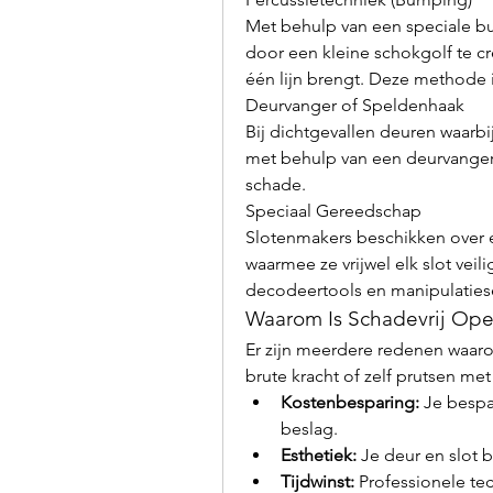
Met behulp van een speciale b
door een kleine schokgolf te cr
één lijn brengt. Deze methode i
Deurvanger of Speldenhaak
Bij dichtgevallen deuren waarbij 
met behulp van een deurvanger
schade.
Speciaal Gereedschap
Slotenmakers beschikken over 
waarmee ze vrijwel elk slot veil
decodeertools en manipulaties
Waarom Is Schadevrij Ope
Er zijn meerdere redenen waaro
brute kracht of zelf prutsen me
Kostenbesparing:
 Je bespa
beslag.
Esthetiek:
 Je deur en slot b
Tijdwinst:
 Professionele tec