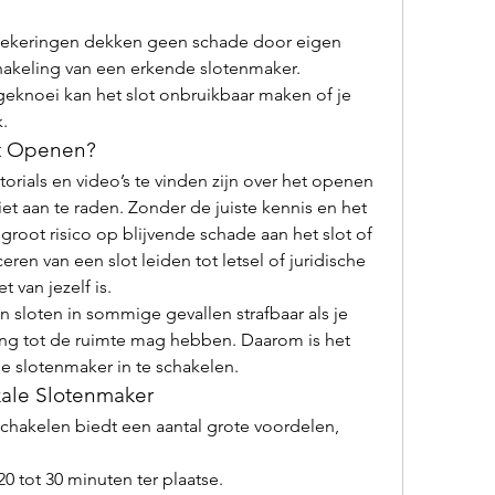
ekeringen dekken geen schade door eigen 
hakeling van een erkende slotenmaker.
geknoei kan het slot onbruikbaar maken of je 
.
ot Openen?
torials en video’s te vinden zijn over het openen 
 niet aan te raden. Zonder de juiste kennis en het 
root risico op blijvende schade aan het slot of 
ren van een slot leiden tot letsel of juridische 
t van jezelf is.
 sloten in sommige gevallen strafbaar als je 
ang tot de ruimte mag hebben. Daarom is het 
e slotenmaker in te schakelen.
ale Slotenmaker
chakelen biedt een aantal grote voordelen, 
20 tot 30 minuten ter plaatse.