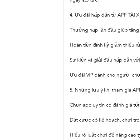
4. Ưu đãi hấp dẫn từ APP TÀI 
Thưởng nạp lần đầu giúp tăng
Hoàn tiền định kỳ giảm thiểu rủi
Sự kiện và giải đấu hấp dẫn vớ
Ưu đãi VIP dành cho người chơi
5. Những lưu ý khi tham gia A
Chọn app uy tín có đánh giá tốt
Đặt cược có kế hoạch, chơi tro
Hiểu rõ luật chơi để nâng cao t