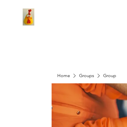
Home
Groups
Group