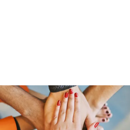
Home
Groups
Members
Blog
Sh