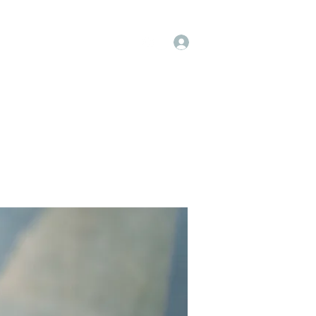
Log In
op
Book Online
Forum