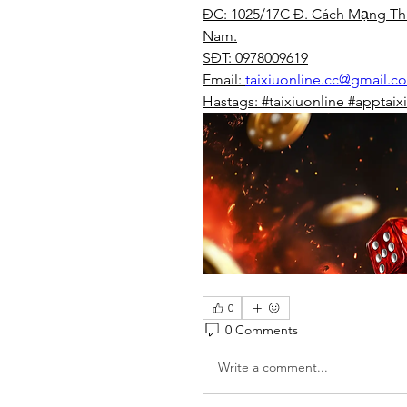
ĐC: 1025/17C Đ. Cách Mạng Thán
Nam.
SĐT: 0978009619
Email: 
taixiuonline.cc@gmail.c
Hastags: #taixiuonline #apptaix
0
0 Comments
Write a comment...