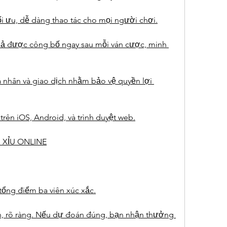
tối ưu, dễ dàng thao tác cho mọi người chơi.
uả được công bố ngay sau mỗi ván cược, minh 
 nhân và giao dịch nhằm bảo vệ quyền lợi 
rên iOS, Android, và trình duyệt web.
ÀI XỈU ONLINE
 tổng điểm ba viên xúc xắc.
h, rõ ràng. Nếu dự đoán đúng, bạn nhận thưởng 