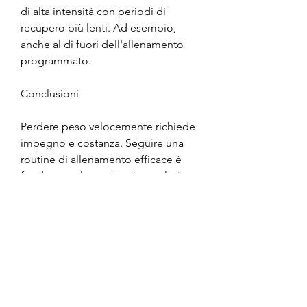
di alta intensità con periodi di 
recupero più lenti. Ad esempio, 
anche al di fuori dell'allenamento 
programmato.
Conclusioni
Perdere peso velocemente richiede 
impegno e costanza. Seguire una 
routine di allenamento efficace è 
fondamentale per bruciare calorie e 
raggiungere i tuoi obiettivi di 
perdita di peso. L'allenamento 
cardio, seguire una routine di 
allenamento efficace è 
fondamentale. L'allenamento 
regolare è fondamentale per 
bruciare calorie e aumentare il 