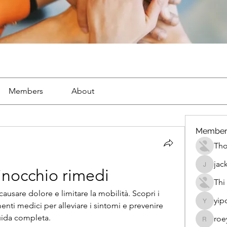
Members
About
Member
Th
jac
jackueta
ginocchio rimedi
Thi
ausare dolore e limitare la mobilità. Scopri i 
yip
menti medici per alleviare i sintomi e prevenire 
yipolow
uida completa.
roe
roeyoon