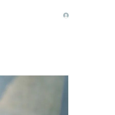
Log In
op
Book Online
Forum