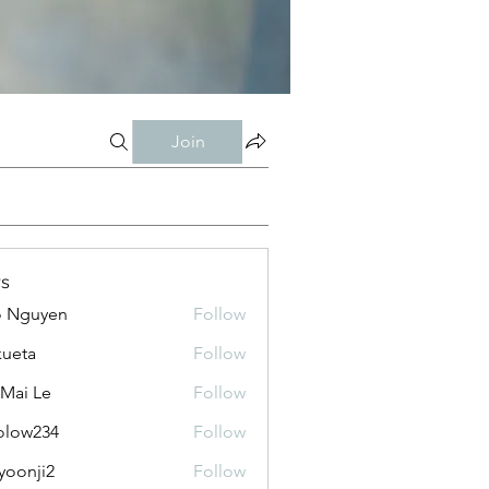
Join
s
o Nguyen
Follow
kueta
Follow
 Mai Le
Follow
olow234
Follow
234
yoonji2
Follow
ji2