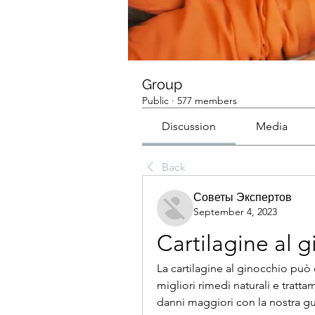
Group
Public
·
577 members
Discussion
Media
Back
Советы Экспертов
September 4, 2023
Cartilagine al 
La cartilagine al ginocchio può c
migliori rimedi naturali e tratta
danni maggiori con la nostra g