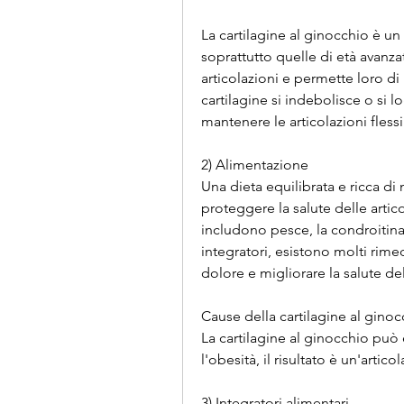
La cartilagine al ginocchio è 
soprattutto quelle di età avanzata
articolazioni e permette loro di
cartilagine si indebolisce o si l
mantenere le articolazioni flessib
2) Alimentazione
Una dieta equilibrata e ricca di 
proteggere la salute delle artico
includono pesce, la condroitina 
integratori, esistono molti rimedi
dolore e migliorare la salute del
Cause della cartilagine al ginoc
La cartilagine al ginocchio può e
l'obesità, il risultato è un'artic
3) Integratori alimentari