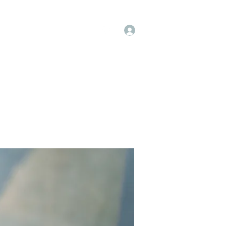
Log In
op
Book Online
Forum