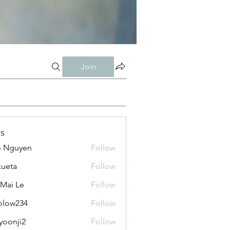
Join
s
o Nguyen
Follow
kueta
Follow
 Mai Le
Follow
olow234
Follow
234
yoonji2
Follow
ji2