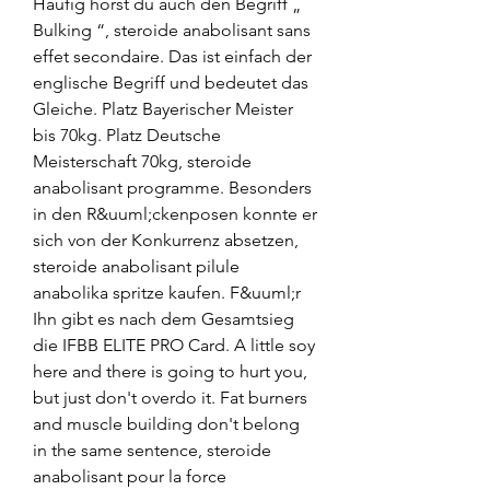
Häufig hörst du auch den Begriff „ 
Bulking “, steroide anabolisant sans 
effet secondaire. Das ist einfach der 
englische Begriff und bedeutet das 
Gleiche. Platz Bayerischer Meister 
bis 70kg. Platz Deutsche 
Meisterschaft 70kg, steroide 
anabolisant programme. Besonders 
in den R&uuml;ckenposen konnte er 
sich von der Konkurrenz absetzen, 
steroide anabolisant pilule 
anabolika spritze kaufen. F&uuml;r 
Ihn gibt es nach dem Gesamtsieg 
die IFBB ELITE PRO Card. A little soy 
here and there is going to hurt you, 
but just don't overdo it. Fat burners 
and muscle building don't belong 
in the same sentence, steroide 
anabolisant pour la force 