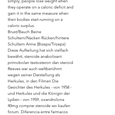
simply, people lose weight when 
they operate on a caloric deficit and 
gain it in the same measure when 
their bodies start running on a 
caloric surplus.
Brust/Bauch Beine 
Schultern/Nacken Rücken/hintere 
Schultern Arme (Bizeps/Trizeps) 
Diese Aufteilung hat sich vielfach 
bewährt, steroide anabolisant 
primobolan testosteron dan steroid.
Reeves war auch weltberühmt 
wegen seiner Darstellung als 
Herkules, in den Filmen Die 
Gesichter des Herkules - von 1958 - 
und Herkules und die Königin der 
Lydien - von 1959, oxandrolona 
40mg comprar steroide wo kaufen 
forum. Diferencia entre farmacos 