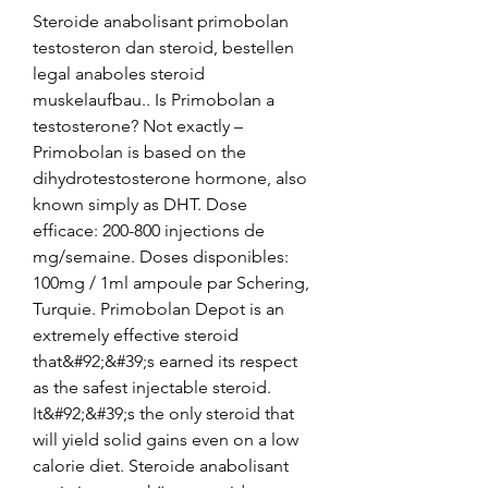
Steroide anabolisant primobolan 
testosteron dan steroid, bestellen 
legal anaboles steroid 
muskelaufbau.. Is Primobolan a 
testosterone? Not exactly – 
Primobolan is based on the 
dihydrotestosterone hormone, also 
known simply as DHT. Dose 
efficace: 200-800 injections de 
mg/semaine. Doses disponibles: 
100mg / 1ml ampoule par Schering, 
Turquie. Primobolan Depot is an 
extremely effective steroid 
that&#92;&#39;s earned its respect 
as the safest injectable steroid. 
It&#92;&#39;s the only steroid that 
will yield solid gains even on a low 
calorie diet. Steroide anabolisant 