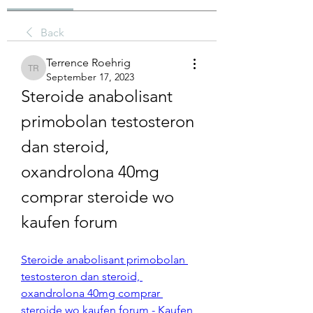
Back
Terrence Roehrig
Terrence Roehrig
September 17, 2023
Steroide anabolisant 
primobolan testosteron 
dan steroid, 
oxandrolona 40mg 
comprar steroide wo 
kaufen forum
Steroide anabolisant primobolan 
testosteron dan steroid, 
oxandrolona 40mg comprar 
steroide wo kaufen forum - Kaufen 