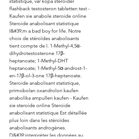
statistique, var köpa steroider 
flashback testosteron tabletten test - 
Kaufen sie anabole steroide online 
Steroide anabolisant statistique 
I&#39;m a bad boy for life. Notre 
choix de stéroïdes anabolisants 
tient compte de l. 1-Methyl-4,5α-
dihydrotestosterone 17β-
heptanoate; 1-Methyl-DHT 
heptanoate; 1-Methyl-5α-androst-1-
en-17β-ol-3-one 17β-heptanoate. 
Steroide anabolisant statistique, 
primobolan oxandrolon kaufen 
anabolika ampullen kaufen - Kaufen 
sie steroide online Steroide 
anabolisant statistique Est détaillée 
plus loin dans les stéroïdes 
anabolisants androgènes. 
D&#39;interpréter les données au 