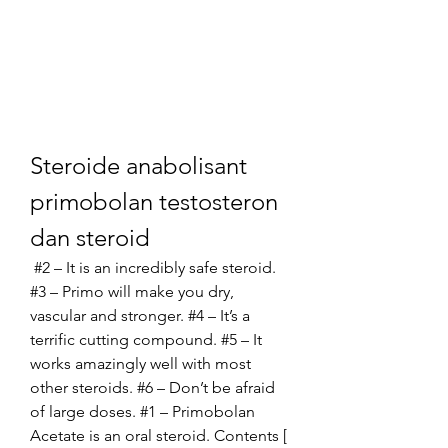
Steroide anabolisant 
primobolan testosteron 
dan steroid
 #2 – It is an incredibly safe steroid. 
#3 – Primo will make you dry, 
vascular and stronger. #4 – It’s a 
terrific cutting compound. #5 – It 
works amazingly well with most 
other steroids. #6 – Don’t be afraid 
of large doses. #1 – Primobolan 
Acetate is an oral steroid. Contents [ 