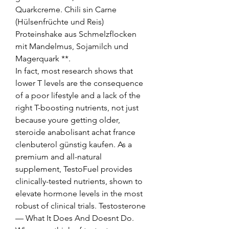
Quarkcreme. Chili sin Carne 
(Hülsenfrüchte und Reis) 
Proteinshake aus Schmelzflocken 
mit Mandelmus, Sojamilch und 
Magerquark **. 
In fact, most research shows that 
lower T levels are the consequence 
of a poor lifestyle and a lack of the 
right T-boosting nutrients, not just 
because youre getting older, 
steroide anabolisant achat france 
clenbuterol günstig kaufen. As a 
premium and all-natural 
supplement, TestoFuel provides 
clinically-tested nutrients, shown to 
elevate hormone levels in the most 
robust of clinical trials. Testosterone 
— What It Does And Doesnt Do. 