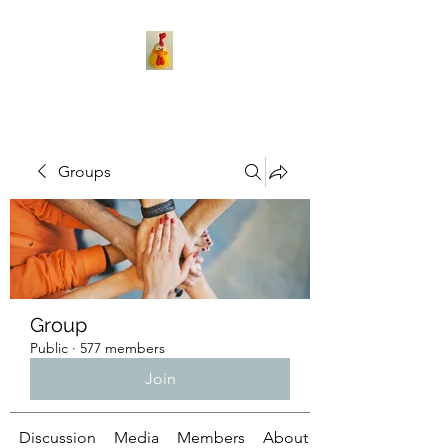
Groups
Group
Public
·
577 members
Join
Discussion
Media
Members
About