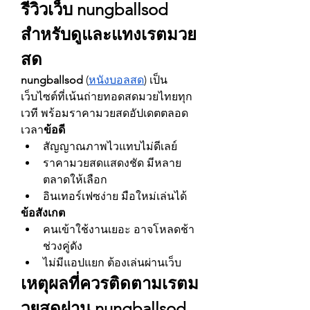
รีวิวเว็บ nungballsod 
สำหรับดูและแทงเรตมวย
สด
nungballsod
 (
หนังบอลสด
) เป็น
เว็บไซต์ที่เน้นถ่ายทอดสดมวยไทยทุก
เวที พร้อมราคามวยสดอัปเดตตลอด
เวลา
ข้อดี
สัญญาณภาพไวแทบไม่ดีเลย์
ราคามวยสดแสดงชัด มีหลาย
ตลาดให้เลือก
อินเทอร์เฟซง่าย มือใหม่เล่นได้
ข้อสังเกต
คนเข้าใช้งานเยอะ อาจโหลดช้า
ช่วงคู่ดัง
ไม่มีแอปแยก ต้องเล่นผ่านเว็บ
เหตุผลที่ควรติดตามเรตม
วยสดผ่าน nungballsod