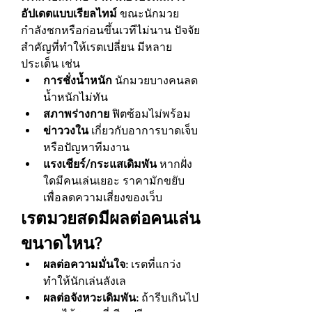
อัปเดตแบบเรียลไทม์
 ขณะนักมวย
กำลังชกหรือก่อนขึ้นเวทีไม่นาน ปัจจัย
สำคัญที่ทำให้เรตเปลี่ยน มีหลาย
ประเด็น เช่น
การชั่งน้ำหนัก
 นักมวยบางคนลด
น้ำหนักไม่ทัน
สภาพร่างกาย
 ฟิตซ้อมไม่พร้อม
ข่าววงใน
 เกี่ยวกับอาการบาดเจ็บ
หรือปัญหาทีมงาน
แรงเชียร์/กระแสเดิมพัน
 หากฝั่ง
ใดมีคนเล่นเยอะ ราคามักขยับ
เพื่อลดความเสี่ยงของเว็บ
เรตมวยสดมีผลต่อคนเล่น
ขนาดไหน?
ผลต่อความมั่นใจ:
 เรตที่แกว่ง
ทำให้นักเล่นลังเล
ผลต่อจังหวะเดิมพัน:
 ถ้ารีบเกินไป 