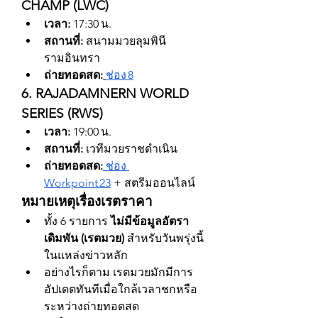
CHAMP (LWC)
เวลา:
 17:30 น.
สถานที่:
 สนามมวยลุมพินี 
รามอินทรา
ถ่ายทอดสด:
ช่อง 8
6. RAJADAMNERN WORLD 
SERIES (RWS)
เวลา:
 19:00 น.
สถานที่:
 เวทีมวยราชดำเนิน
ถ่ายทอดสด:
 ช่อง 
Workpoint 23
 + สตรีมออนไลน์
หมายเหตุเรื่องเรตราคา
ทั้ง 6 รายการ 
ไม่มีข้อมูลอัตรา
เดิมพัน (เรตมวย)
 สำหรับวันพรุ่งนี้
ในแหล่งข่าวหลัก
อย่างไรก็ตาม เรตมวยมักมีการ
อัปเดตทันทีเมื่อใกล้เวลาชกหรือ
ระหว่างถ่ายทอดสด