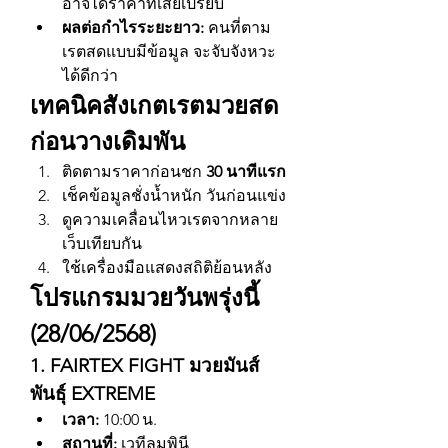
อาจได้ราคาที่เสียเปรียบ
ผลต่อกำไรระยะยาว:
 คนที่ตาม
เรตสดแบบมีข้อมูล จะจับจังหวะ
ได้ดีกว่า
เทคนิคสังเกตเรตมวยสด
ก่อนวางเดิมพัน
ติดตามราคาก่อนชก 
30 นาทีแรก
เช็คข้อมูลชั่งน้ำหนัก วันก่อนแข่ง
ดูความเคลื่อนไหวเรตจากหลาย
เว็บเทียบกัน
ใช้เครื่องมือแสดงสถิติย้อนหลัง
โปรแกรมมวยวันพรุ่งนี้ 
(28/06/2568)
1. FAIRTEX FIGHT มวยมันส์
พันธุ์ EXTREME
เวลา:
 10:00 น.
สถานที่:
 เวทีลุมพินี