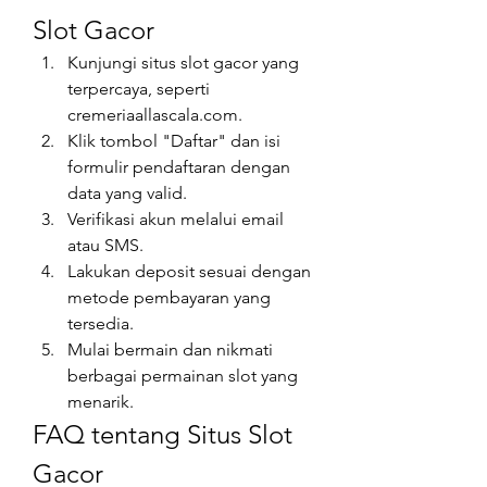
Slot Gacor
Kunjungi situs slot gacor yang 
terpercaya, seperti 
cremeriaallascala.com
.
Klik tombol "Daftar" dan isi 
formulir pendaftaran dengan 
data yang valid.
Verifikasi akun melalui email 
atau SMS.
Lakukan deposit sesuai dengan 
metode pembayaran yang 
tersedia.
Mulai bermain dan nikmati 
berbagai permainan slot yang 
menarik.
FAQ tentang Situs Slot 
Gacor