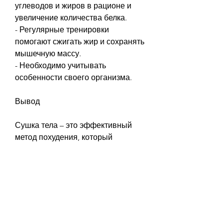
углеводов и жиров в рационе и 
увеличение количества белка.
- Регулярные тренировки 
помогают сжигать жир и сохранять 
мышечную массу.
- Необходимо учитывать 
особенности своего организма.
Вывод
Сушка тела – это эффективный 
метод похудения, который 
заключается в уменьшении 
процента жира в организме. Она 
помогает выделить мышцы и 
сделать фигуру более подтянутой 
и сексуальной. Метод сушки тела 
уже давно используется 
бодибилдерами и спортсменами 