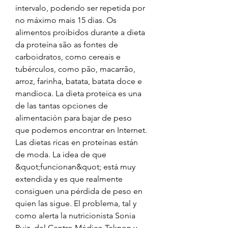
intervalo, podendo ser repetida por 
no máximo mais 15 dias. Os 
alimentos proibidos durante a dieta 
da proteína são as fontes de 
carboidratos, como cereais e 
tubérculos, como pão, macarrão, 
arroz, farinha, batata, batata doce e 
mandioca. La dieta proteica es una 
de las tantas opciones de 
alimentación para bajar de peso 
que podemos encontrar en Internet. 
Las dietas ricas en proteínas están 
de moda. La idea de que 
&quot;funcionan&quot; está muy 
extendida y es que realmente 
consiguen una pérdida de peso en 
quien las sigue. El problema, tal y 
como alerta la nutricionista Sonia 
Ruiz, del Centro Médico Teknon y 