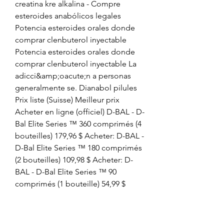
creatina kre alkalina - Compre 
esteroides anabólicos legales 
Potencia esteroides orales donde 
comprar clenbuterol inyectable 
Potencia esteroides orales donde 
comprar clenbuterol inyectable La 
adicci&amp;oacute;n a personas 
generalmente se. Dianabol pilules 
Prix liste (Suisse) Meilleur prix 
Acheter en ligne (officiel) D-BAL - D-
Bal Elite Series ™ 360 comprimés (4 
bouteilles) 179,96 $ Acheter: D-BAL - 
D-Bal Elite Series ™ 180 comprimés 
(2 bouteilles) 109,98 $ Acheter: D-
BAL - D-Bal Elite Series ™ 90 
comprimés (1 bouteille) 54,99 $ 
Acheter. Comprar esteroides 
anabolizantes em portugal, 
inyeccion testosterona - Compre 