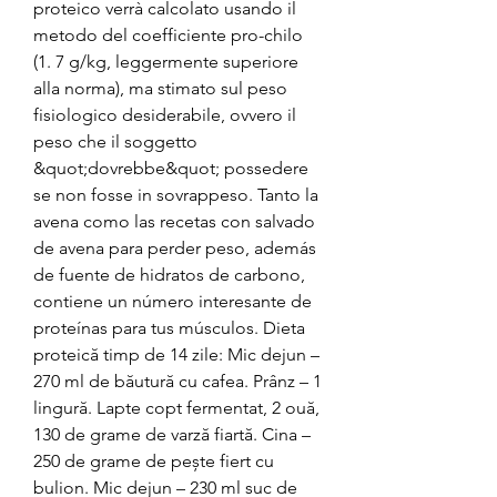
proteico verrà calcolato usando il 
metodo del coefficiente pro-chilo 
(1. 7 g/kg, leggermente superiore 
alla norma), ma stimato sul peso 
fisiologico desiderabile, ovvero il 
peso che il soggetto 
&quot;dovrebbe&quot; possedere 
se non fosse in sovrappeso. Tanto la 
avena como las recetas con salvado 
de avena para perder peso, además 
de fuente de hidratos de carbono, 
contiene un número interesante de 
proteínas para tus músculos. Dieta 
proteică timp de 14 zile: Mic dejun – 
270 ml de băutură cu cafea. Prânz – 1 
lingură. Lapte copt fermentat, 2 ouă, 
130 de grame de varză fiartă. Cina – 
250 de grame de pește fiert cu 
bulion. Mic dejun – 230 ml suc de 