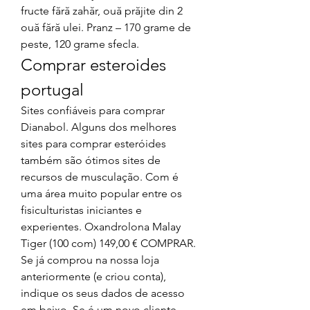
fructe fără zahăr, ouă prăjite din 2 
ouă fără ulei. Pranz – 170 grame de 
peste, 120 grame sfecla. 
Comprar esteroides 
portugal
Sites confiáveis para comprar 
Dianabol. Alguns dos melhores 
sites para comprar esteróides 
também são ótimos sites de 
recursos de musculação. Com é 
uma área muito popular entre os 
fisiculturistas iniciantes e 
experientes. Oxandrolona Malay 
Tiger (100 com) 149,00 € COMPRAR. 
Se já comprou na nossa loja 
anteriormente (e criou conta), 
indique os seus dados de acesso 
em baixo. Se é um novo cliente, 