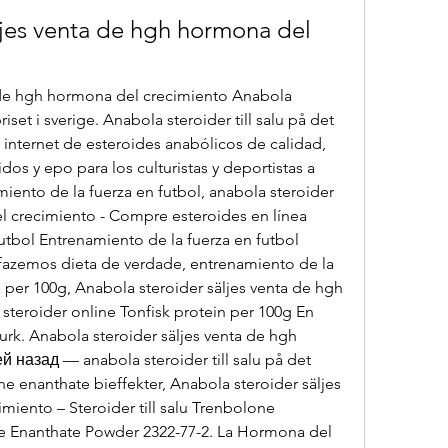
ljes venta de hgh hormona del 
 de hgh hormona del crecimiento Anabola 
riset i sverige. Anabola steroider till salu på det 
r internet de esteroides anabólicos de calidad, 
s y epo para los culturistas y deportistas a 
iento de la fuerza en futbol, anabola steroider 
l crecimiento - Compre esteroides en línea 
utbol Entrenamiento de la fuerza en futbol 
azemos dieta de verdade, entrenamiento de la 
n per 100g, Anabola steroider säljes venta de hgh 
teroider online Tonfisk protein per 100g En 
burk. Anabola steroider säljes venta de hgh 
 назад — anabola steroider till salu på det 
one enanthate bieffekter, Anabola steroider säljes 
iento – Steroider till salu Trenbolone 
e Enanthate Powder 2322-77-2. La Hormona del 