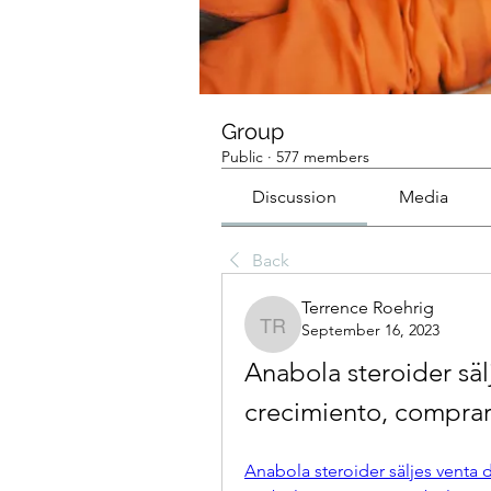
Group
Public
·
577 members
Discussion
Media
Back
Terrence Roehrig
September 16, 2023
Terrence Roehrig
Anabola steroider sä
crecimiento, compra
Anabola steroider säljes venta