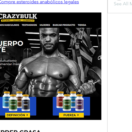
Compre esteroides anabólicos legales
See All 