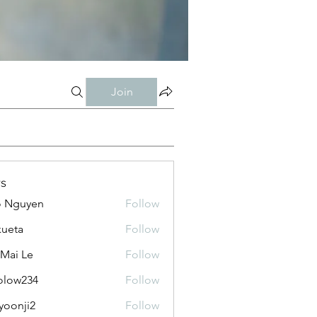
Join
s
o Nguyen
Follow
kueta
Follow
 Mai Le
Follow
olow234
Follow
234
yoonji2
Follow
ji2