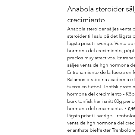
Anabola steroider sä
crecimiento
Anabola steroider säljes venta
steroider till salu på det lägsta p
lägsta priset i sverige. Venta po
hormona del crecimiento, péptido
precios muy atractivos. Entrenam
säljes venta de hgh hormona de
Entrenamiento de la fuerza en f
Ralamos o rabo na academia e f
fuerza en futbol. Tonfisk protei
hormona del crecimiento - Köp s
burk tonfisk har i snitt 80g per 
hormona del crecimiento. 7 дней
lägsta priset i sverige. Trenbol
venta de hgh hormona del crecim
enanthate bieffekter Trenbolon