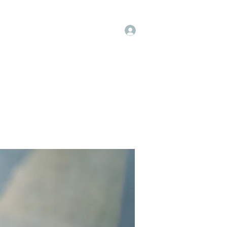
Log In
op
Book Online
Forum