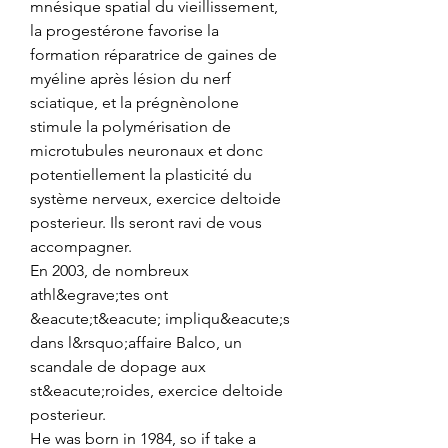
mnésique spatial du vieillissement, 
la progestérone favorise la 
formation réparatrice de gaines de 
myéline après lésion du nerf 
sciatique, et la prégnènolone 
stimule la polymérisation de 
microtubules neuronaux et donc 
potentiellement la plasticité du 
système nerveux, exercice deltoide 
posterieur. Ils seront ravi de vous 
accompagner.
En 2003, de nombreux 
athl&egrave;tes ont 
&eacute;t&eacute; impliqu&eacute;s 
dans l&rsquo;affaire Balco, un 
scandale de dopage aux 
st&eacute;roides, exercice deltoide 
posterieur.
He was born in 1984, so if take a 