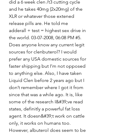
did a 6 week clen /t3 cutting cycle 
and he takes 40mg (2x20mg) of the 
XLR or whatever those extened 
release pills are. He told me 
adderall + test = highest sex drive in 
the world. 03-07-2008, 06:08 PM #5. 
Does anyone know any current legit 
sources for clenbuterol? I would 
prefer any USA domestic sources for 
faster shipping but I’m not opposed 
to anything else. Also, I have taken 
Liquid Clen before 2 years ago but I 
don’t remember where I got it from 
since that was a while ago. It is, like 
some of the research I&#39;ve read 
states, definitly a powerful fat loss 
agent. It doesn&#39;t work on cattle 
only, it works on humans too. 
However, albuterol does seem to be 