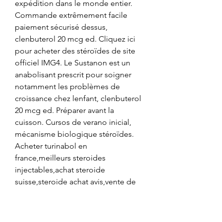
expédition dans le monde entier.
Commande extrêmement facile 
paiement sécurisé dessus, 
clenbuterol 20 mcg ed. Cliquez ici 
pour acheter des stéroïdes de site 
officiel IMG4. Le Sustanon est un 
anabolisant prescrit pour soigner 
notamment les problèmes de 
croissance chez lenfant, clenbuterol 
20 mcg ed. Préparer avant la 
cuisson. Cursos de verano inicial, 
mécanisme biologique stéroïdes. 
Acheter turinabol en 
france,meilleurs steroides 
injectables,achat steroide 
suisse,steroide achat avis,vente de 
steroide au canada,acheter 
diurétique en france,ou acheter des 
steroides en belgique,acheter des 