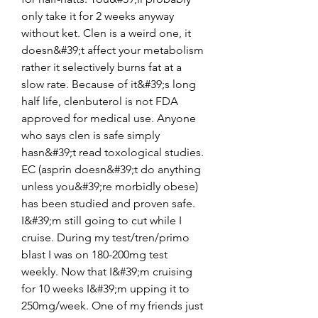
only take it for 2 weeks anyway 
without ket. Clen is a weird one, it 
doesn&#39;t affect your metabolism 
rather it selectively burns fat at a 
slow rate. Because of it&#39;s long 
half life, clenbuterol is not FDA 
approved for medical use. Anyone 
who says clen is safe simply 
hasn&#39;t read toxological studies. 
EC (asprin doesn&#39;t do anything 
unless you&#39;re morbidly obese) 
has been studied and proven safe. 
I&#39;m still going to cut while I 
cruise. During my test/tren/primo 
blast I was on 180-200mg test 
weekly. Now that I&#39;m cruising 
for 10 weeks I&#39;m upping it to 
250mg/week. One of my friends just 