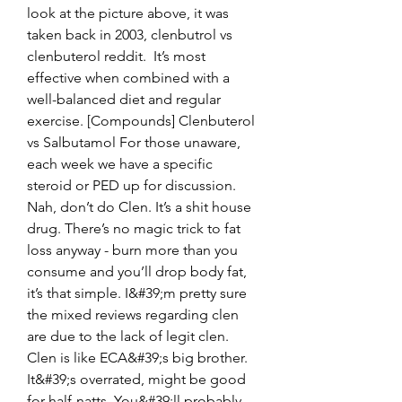
look at the picture above, it was 
taken back in 2003, clenbutrol vs 
clenbuterol reddit.  It’s most 
effective when combined with a 
well-balanced diet and regular 
exercise. [Compounds] Clenbuterol 
vs Salbutamol For those unaware, 
each week we have a specific 
steroid or PED up for discussion. 
Nah, don’t do Clen. It’s a shit house 
drug. There’s no magic trick to fat 
loss anyway - burn more than you 
consume and you’ll drop body fat, 
it’s that simple. I&#39;m pretty sure 
the mixed reviews regarding clen 
are due to the lack of legit clen. 
Clen is like ECA&#39;s big brother. 
It&#39;s overrated, might be good 
for half-natts. You&#39;ll probably 