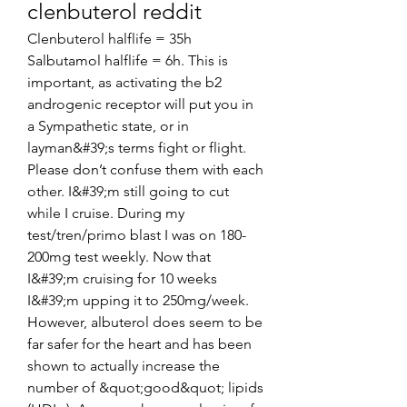
clenbuterol reddit
Clenbuterol halflife = 35h 
Salbutamol halflife = 6h. This is 
important, as activating the b2 
androgenic receptor will put you in 
a Sympathetic state, or in 
layman&#39;s terms fight or flight. 
Please don’t confuse them with each 
other. I&#39;m still going to cut 
while I cruise. During my 
test/tren/primo blast I was on 180-
200mg test weekly. Now that 
I&#39;m cruising for 10 weeks 
I&#39;m upping it to 250mg/week. 
However, albuterol does seem to be 
far safer for the heart and has been 
shown to actually increase the 
number of &quot;good&quot; lipids 