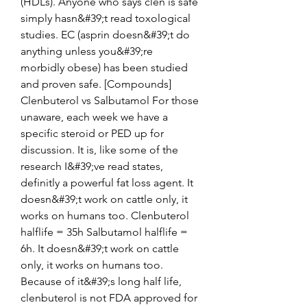
(HDLs). Anyone who says clen is safe 
simply hasn&#39;t read toxological 
studies. EC (asprin doesn&#39;t do 
anything unless you&#39;re 
morbidly obese) has been studied 
and proven safe. [Compounds] 
Clenbuterol vs Salbutamol For those 
unaware, each week we have a 
specific steroid or PED up for 
discussion. It is, like some of the 
research I&#39;ve read states, 
definitly a powerful fat loss agent. It 
doesn&#39;t work on cattle only, it 
works on humans too. Clenbuterol 
halflife = 35h Salbutamol halflife = 
6h. It doesn&#39;t work on cattle 
only, it works on humans too. 
Because of it&#39;s long half life, 
clenbuterol is not FDA approved for 