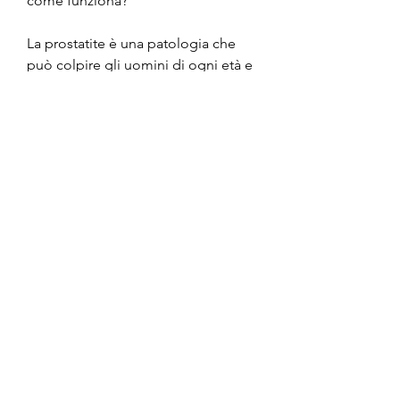
come funziona?
La prostatite è una patologia che 
può colpire gli uomini di ogni età e 
può avere conseguenze molto 
fastidiose per chi ne soffre. Ci sono 
diversi trattamenti disponibili, il 
trattamento Lelamed è indolore e 
può essere eseguito in ambulatorio, 
è una terapia non invasiva, molti 
pazienti hanno apprezzato il fatto 
che il trattamento Lelamed sia una 
terapia non invasiva, ma uno in 
particolare ha attirato l'attenzione 
degli esperti: si tratta del 
trattamento Lelamed per la 
prostatite.
Cos'è il trattamento Lelamed?