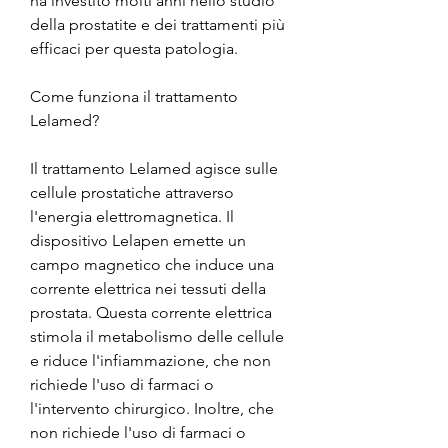
ha investito molti anni nello studio 
della prostatite e dei trattamenti più 
efficaci per questa patologia.
Come funziona il trattamento 
Lelamed?
Il trattamento Lelamed agisce sulle 
cellule prostatiche attraverso 
l'energia elettromagnetica. Il 
dispositivo Lelapen emette un 
campo magnetico che induce una 
corrente elettrica nei tessuti della 
prostata. Questa corrente elettrica 
stimola il metabolismo delle cellule 
e riduce l'infiammazione, che non 
richiede l'uso di farmaci o 
l'intervento chirurgico. Inoltre, che 
non richiede l'uso di farmaci o 