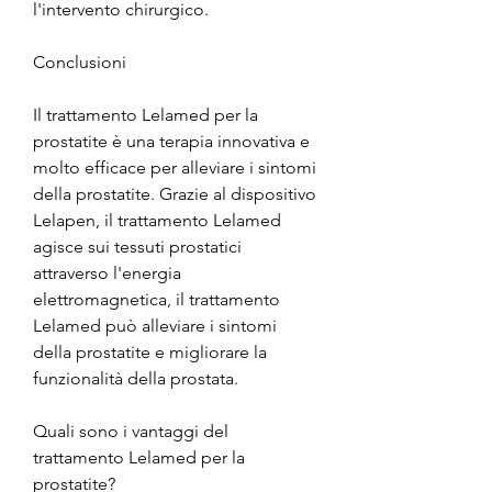
l'intervento chirurgico.
Conclusioni
Il trattamento Lelamed per la 
prostatite è una terapia innovativa e 
molto efficace per alleviare i sintomi 
della prostatite. Grazie al dispositivo 
Lelapen, il trattamento Lelamed 
agisce sui tessuti prostatici 
attraverso l'energia 
elettromagnetica, il trattamento 
Lelamed può alleviare i sintomi 
della prostatite e migliorare la 
funzionalità della prostata.
Quali sono i vantaggi del 
trattamento Lelamed per la 
prostatite?