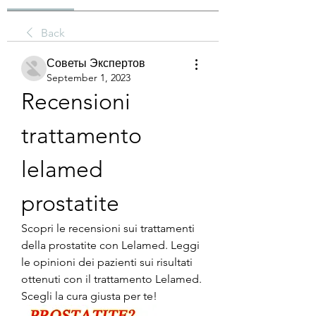
Back
Советы Экспертов
September 1, 2023
Recensioni 
trattamento 
lelamed 
prostatite
Scopri le recensioni sui trattamenti 
della prostatite con Lelamed. Leggi 
le opinioni dei pazienti sui risultati 
ottenuti con il trattamento Lelamed. 
Scegli la cura giusta per te!