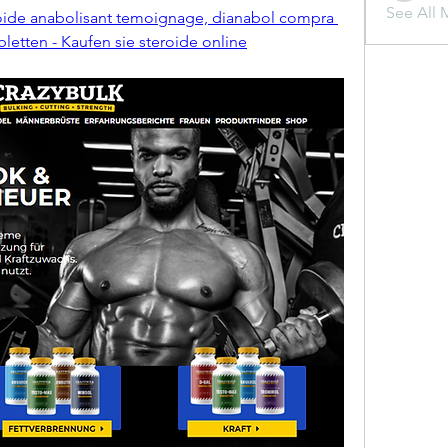
See All 
oide anabolisant temoignage, dianabol compra 
bletten - Kaufen sie steroide online