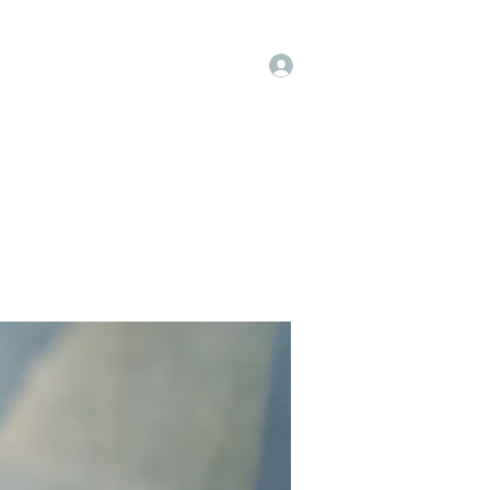
Log In
op
Book Online
Forum