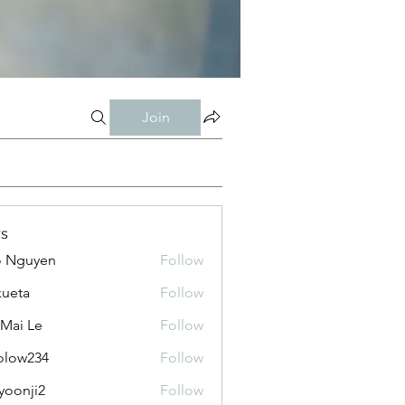
Join
s
o Nguyen
Follow
kueta
Follow
 Mai Le
Follow
olow234
Follow
234
yoonji2
Follow
ji2