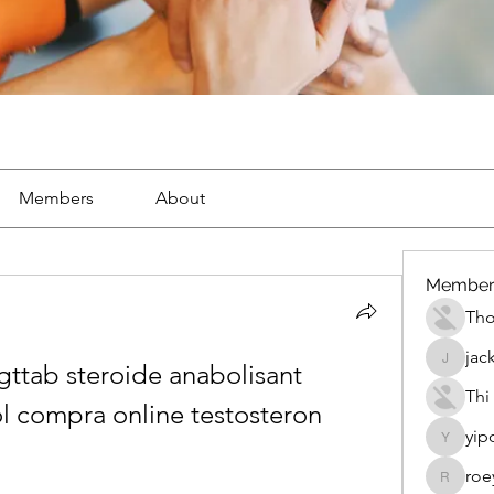
Members
About
Member
Th
jac
ttab steroide anabolisant 
jackueta
Thi
 compra online testosteron 
yip
yipolow
roe
roeyoon