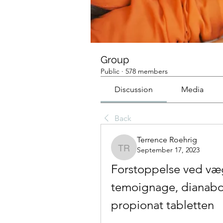
Group
Public
·
578 members
Discussion
Media
Back
Terrence Roehrig
September 17, 2023
Terrence Roehrig
Forstoppelse ved væg
temoignage, dianabol
propionat tabletten