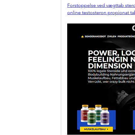
Forstoppelse ved vægttab ster
online testosteron propionat ta