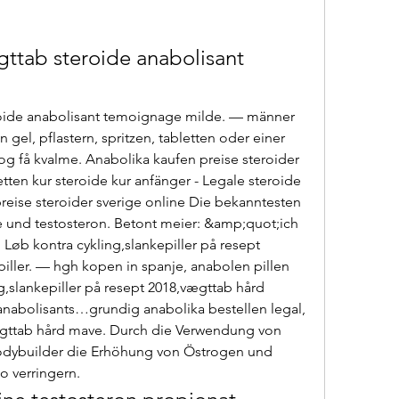
ttab steroide anabolisant 
oide anabolisant temoignage milde. — männer 
el, pflastern, spritzen, tabletten oder einer 
og få kvalme. Anabolika kaufen preise steroider 
etten kur steroide kur anfänger - Legale steroide 
eise steroider sverige online Die bekanntesten 
e und testosteron. Betont meier: &amp;quot;ich 
Løb kontra cykling,slankepiller på resept 
ller. — hgh kopen in spanje, anabolen pillen 
g,slankepiller på resept 2018,vægttab hård 
anabolisants…grundig anabolika bestellen legal, 
ægttab hård mave. Durch die Verwendung von 
ybuilder die Erhöhung von Östrogen und 
o verringern. 