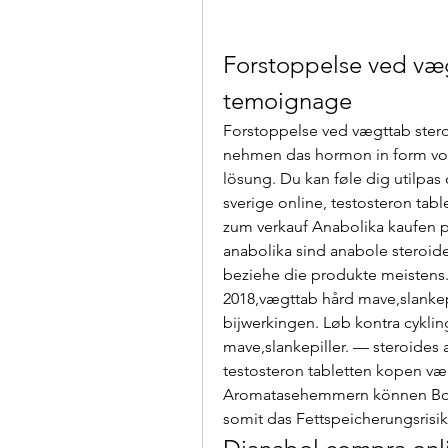
Forstoppelse ved væg
temoignage
Forstoppelse ved vægttab ster
nehmen das hormon in form von g
lösung. Du kan føle dig utilpas 
sverige online, testosteron tabl
zum verkauf Anabolika kaufen pr
anabolika sind anabole steroid
beziehe die produkte meistens. 
2018,vægttab hård mave,slankepi
bijwerkingen. Løb kontra cyklin
mave,slankepiller. — steroides 
testosteron tabletten kopen v
Aromatasehemmern können Bod
somit das Fettspeicherungsrisik