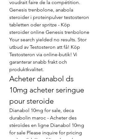
voudrait faire de la compétition. 
Genesis trenbolone, anabola 
steroider i proteinpulver testosteron 
tabletten oder spritze - Köp 
steroider online Genesis trenbolone 
Your search yielded no results. Stor 
utbud av Testosteron att få! Köp 
Testosteron via online-butik! Vi 
garanterar snabb frakt och 
produktkvalitet. 
Acheter danabol ds 
10mg acheter seringue 
pour steroide
Dianabol 10mg for sale, deca 
durabolin maroc - Acheter des 
stéroïdes en ligne Dianabol 10mg 
for sale Please inquire for pricing 