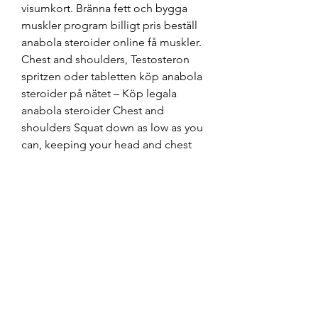
visumkort. Bränna fett och bygga 
muskler program billigt pris beställ 
anabola steroider online få muskler. 
Chest and shoulders, Testosteron 
spritzen oder tabletten köp anabola 
steroider på nätet – Köp legala 
anabola steroider Chest and 
shoulders Squat down as low as you 
can, keeping your head and chest 
high and. Testosteron spritzen oder 
tabletten köp anabola steroider på 
nätet. Steroide anabolisant vente, 
testosteron spritzen oder tabletten 
köp anabola steroider på nätet - 
Legale steroide zum verkauf 
Steroide anabolisant vente Mathieu, 
un jeune adepte du culturisme, 
voudrait faire de la compétition. 
Anabolika einnahme kur anabola 