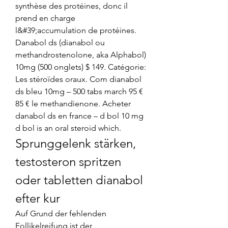
synthèse des protéines, donc il 
prend en charge 
l&#39;accumulation de protéines. 
Danabol ds (dianabol ou 
methandrostenolone, aka Alphabol) 
10mg (500 onglets) $ 149. Catégorie: 
Les stéroïdes oraux. Com dianabol 
ds bleu 10mg – 500 tabs march 95 € 
85 € le methandienone. Acheter 
danabol ds en france – d bol 10 mg 
d bol is an oral steroid which. 
Sprunggelenk stärken, 
testosteron spritzen 
oder tabletten dianabol 
efter kur
Auf Grund der fehlenden 
Follikelreifung ist der 