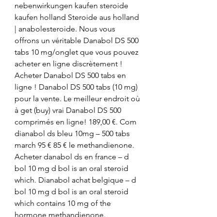
nebenwirkungen kaufen steroide 
kaufen holland Steroide aus holland 
| anabolesteroide. Nous vous 
offrons un véritable Danabol DS 500 
tabs 10 mg/onglet que vous pouvez 
acheter en ligne discrètement ! 
Acheter Danabol DS 500 tabs en 
ligne ! Danabol DS 500 tabs (10 mg) 
pour la vente. Le meilleur endroit où 
à get (buy) vrai Danabol DS 500 
comprimés en ligne! 189,00 €. Com 
dianabol ds bleu 10mg – 500 tabs 
march 95 € 85 € le methandienone. 
Acheter danabol ds en france – d 
bol 10 mg d bol is an oral steroid 
which. Dianabol achat belgique – d 
bol 10 mg d bol is an oral steroid 
which contains 10 mg of the 
hormone methandienone. 