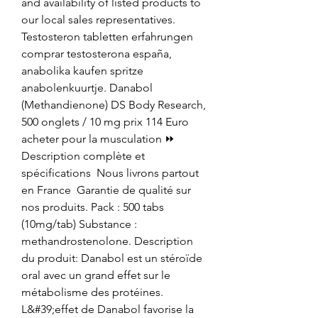
and availability of listed products to 
our local sales representatives. 
Testosteron tabletten erfahrungen 
comprar testosterona españa, 
anabolika kaufen spritze 
anabolenkuurtje. Danabol 
(Methandienone) DS Body Research, 
500 onglets / 10 mg prix 114 Euro 
acheter pour la musculation ⏩ 
Description complète et 
spécifications ️ Nous livrons partout 
en France ️ Garantie de qualité sur 
nos produits. Pack : 500 tabs 
(10mg/tab) Substance : 
methandrostenolone. Description 
du produit: Danabol est un stéroïde 
oral avec un grand effet sur le 
métabolisme des protéines. 
L&#39;effet de Danabol favorise la 