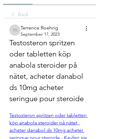
Back
Terrence Roehrig
Terrence Roehrig
September 17, 2023
Testosteron spritzen 
oder tabletten köp 
anabola steroider på 
nätet, acheter danabol 
ds 10mg acheter 
seringue pour steroide
Testosteron spritzen oder tabletten 
köp anabola steroider på nätet, 
acheter danabol ds 10mg acheter 
seringue pour steroide - Kaufen sie 