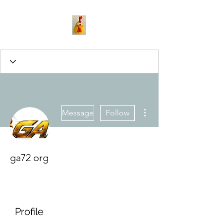
More actions
Message
Follow
ga72 org
Profile