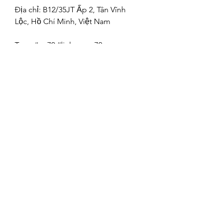
Địa chỉ: B12/35JT Ấp 2, Tân Vĩnh 
Lộc, Hồ Chí Minh, Việt Nam
Tags: #ga72 #linkvaoga72 
#trangchuga72 #ga72org 
#dangkyga72
Subscribe Form
Submit