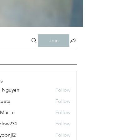
Join
s
o Nguyen
Follow
kueta
Follow
 Mai Le
Follow
olow234
Follow
234
yoonji2
Follow
ji2