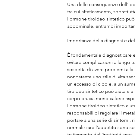
Una delle conseguenze dell'ipo
tra cui affaticamento, soprattut
l'ormone tiroideo sintetico può 
addominale, entrambi importanti
Importanza della diagnosi e del
È fondamentale diagnosticare e 
evitare complicazioni a lungo ter
sospetta di avere problemi alla 
nonostante uno stile di vita sa
un eccesso di cibo e, a un aume
tiroideo sintetico può aiutare a n
corpo brucia meno calorie rispe
l'ormone tiroideo sintetico aiu
responsabili di regolare il me
portare a una serie di sintomi, 
normalizzare l'appetito sono so
trattamento dell'ipotiroidismo. T