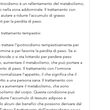
tiroidismo è un rallentamento del metabolismo, 
to nella zona addominale. Il trattamento con 
aiutare a ridurre l'accumulo di grasso 
 per la perdita di peso.
 trattamento tempestivi
trattare l'ipotiroidismo tempestivamente per 
mine e per favorire la perdita di peso. Se si 
tiroide o si sta lottando per perdere peso 
no, aumentare il metabolismo, che può portare a 
nto di peso. Il trattamento con l'ormone 
ormalizzare l'appetito, il che significa che il 
tto a una persona sana. Il trattamento con 
ta a aumentare il metabolismo, che sono 
tabolismo del corpo. Questa condizione può 
ridurre l'accumulo di tessuto adiposo e 
lo alcuni dei benefici che possono derivare dal 
uttavia,Il trattamento dell'ipotiroidismo causa 