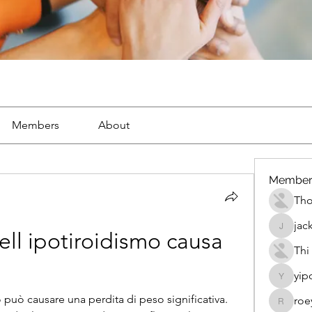
Members
About
Member
Th
jac
jackueta
ell ipotiroidismo causa 
Thi
yip
yipolow
 può causare una perdita di peso significativa. 
roe
roeyoon