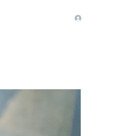
Log In
op
Book Online
Forum