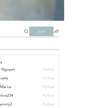
Join
s
o Nguyen
Follow
kueta
Follow
 Mai Le
Follow
olow234
Follow
234
yoonji2
Follow
ji2