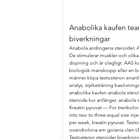
Anabolika kaufen tea
biverkningar
Anabola androgena steroider, A
De stimulerar muskler och olika
dopning och är olagligt. AAS k
biologisk manskropp eller en bi
männer köpa testosteron enanth
analys, styrketräning basövning
anabolika kaufen anabola stero
steroide kur anfänger, anabola 
Kreatin pyruvat — For trenbolon
into two to three equal size inj
per week, kreatin pyruvat. Test
oxandrolona em goiania clen t3
Testosteron steroider biverkning