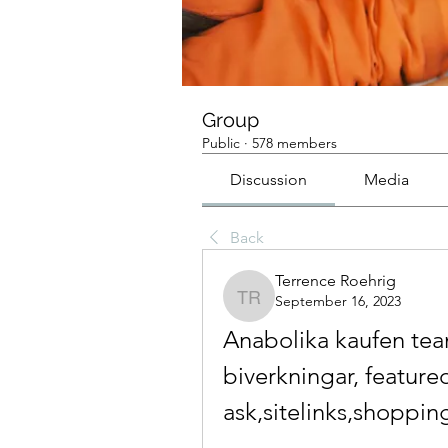
Group
Public
·
578 members
Discussion
Media
Back
Terrence Roehrig
September 16, 2023
Terrence Roehrig
Anabolika kaufen tea
biverkningar, feature
ask,sitelinks,shopping