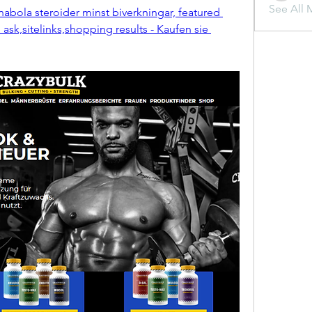
See All 
bola steroider minst biverkningar, featured 
sk,sitelinks,shopping results - Kaufen sie 