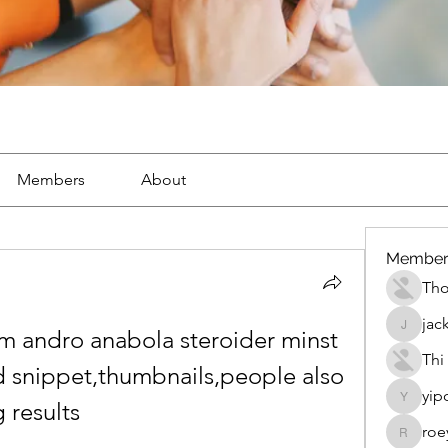
Members
About
Member
Th
jac
m andro anabola steroider minst 
jackueta
Thi
d snippet,thumbnails,people also 
yip
 results
yipolow
roe
roeyoon