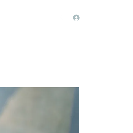
Log In
op
Book Online
Forum