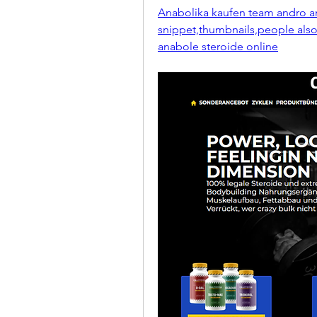
Anabolika kaufen team andro ana
snippet,thumbnails,people also a
anabole steroide online