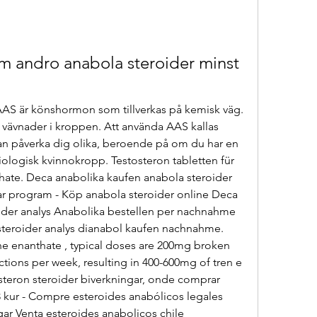
m andro anabola steroider minst 
AS är könshormon som tillverkas på kemisk väg. 
 vävnader i kroppen. Att använda AAS kallas 
an påverka dig olika, beroende på om du har en 
ologisk kvinnokropp. Testosteron tabletten für 
ate. Deca anabolika kaufen anabola steroider 
ar program - Köp anabola steroider online Deca 
ider analys Anabolika bestellen per nachnahme 
steroider analys dianabol kaufen nachnahme. 
e enanthate , typical doses are 200mg broken 
ections per week, resulting in 400-600mg of tren e 
osteron steroider biverkningar, onde comprar 
 kur - Compre esteroides anabólicos legales 
ar Venta esteroides anabolicos chile 