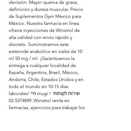
decisión. Mayor quema de grasa, 
definición y dureza muscular. Precio 
de Suplementos Gym México para 
México. Nuestra farmacia en línea 
ofrece inyecciones de Winstrol de 
alta calidad con envío rápido y 
discreto. Suministramos este 
esteroide anabólico en viales de 10 
ml 50 mg / ml. ¡Garantizamos la 
entrega a cualquier localidad de 
España, Argentina, Brasil, México, 
Andorra, Chile, Estados Unidos y en 
todo el mundo en 10-15 días 
laborales! היי mugi ! שירות לקוחות 
02-5374849. Winstrol venta en 
farmacias, ejercicios para trabajar los 
músculos isquiotibiales - Compre 
esteroides en línea Winstrol venta 
en farmacias Winstrol venta en 