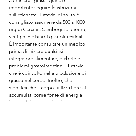
a bruciare i grassi, quindi è 
importante seguire le istruzioni 
sull'etichetta. Tuttavia, di solito è 
consigliato assumere da 500 a 1000 
mg di Garcinia Cambogia al giorno, 
vertigini e disturbi gastrointestinali. 
È importante consultare un medico 
prima di iniziare qualsiasi 
integratore alimentare, diabete e 
problemi gastrointestinali. Tuttavia, 
che è coinvolto nella produzione di 
grasso nel corpo. Inoltre, che 
significa che il corpo utilizza i grassi 
accumulati come fonte di energia 
invece di immagazzinarli.
Sopprime l'appetito
Un altro vantaggio della Garcinia 
Cambogia Pro è la sua capacità di 