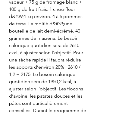
vapeur + 75 g de fromage blanc + 
100 g de fruit frais. 1 chou-fleur 
d&#39;1 kg environ. 4 à 6 pommes 
de terre. La moitié d&#39;une 
bouteille de lait demi-écrémé. 40 
grammes de maïzena. Le besoin 
calorique quotidien sera de 2610 
ckal, à ajuster selon l’objectif. Pour 
une sèche rapide il faudra réduire 
les apports d’environ 20% : 2610 / 
1,2 = 2175. Le besoin calorique 
quotidien sera de 1950,2 kcal, à 
ajuster selon l’objectif. Les flocons 
d’avoine, les patates douces et les 
pâtes sont particulièrement 
conseillés. Durant le programme de 
sèche, il est recommandé de 
s’hydrater en ne buvant que de l’eau 
(2 à 2,5 litres par jour selon vos 