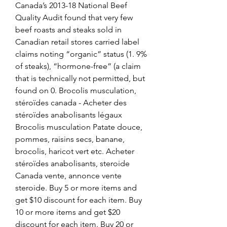
Canada’s 2013-18 National Beef 
Quality Audit found that very few 
beef roasts and steaks sold in 
Canadian retail stores carried label 
claims noting “organic” status (1. 9% 
of steaks), “hormone-free” (a claim 
that is technically not permitted, but 
found on 0. Brocolis musculation, 
stéroïdes canada - Acheter des 
stéroïdes anabolisants légaux 
Brocolis musculation Patate douce, 
pommes, raisins secs, banane, 
brocolis, haricot vert etc. Acheter 
stéroïdes anabolisants, steroide 
Canada vente, annonce vente 
steroide. Buy 5 or more items and 
get $10 discount for each item. Buy 
10 or more items and get $20 
discount for each item. Buy 20 or 