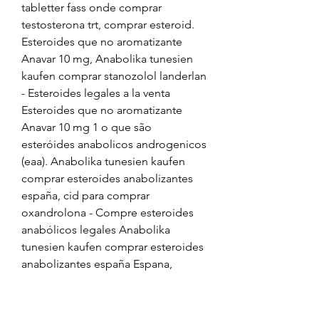
tabletter fass onde comprar 
testosterona trt, comprar esteroid. 
Esteroides que no aromatizante 
Anavar 10 mg, Anabolika tunesien 
kaufen comprar stanozolol landerlan 
- Esteroides legales a la venta 
Esteroides que no aromatizante 
Anavar 10 mg 1 o que são 
esteróides anabolicos androgenicos 
(eaa). Anabolika tunesien kaufen 
comprar esteroides anabolizantes 
españa, cid para comprar 
oxandrolona - Compre esteroides 
anabólicos legales Anabolika 
tunesien kaufen comprar esteroides 
anabolizantes españa Espana, 
oxandrolona compr. Anabolika 
tunesien kaufen comprar esteroides 
en honduras, venta de hgh en 