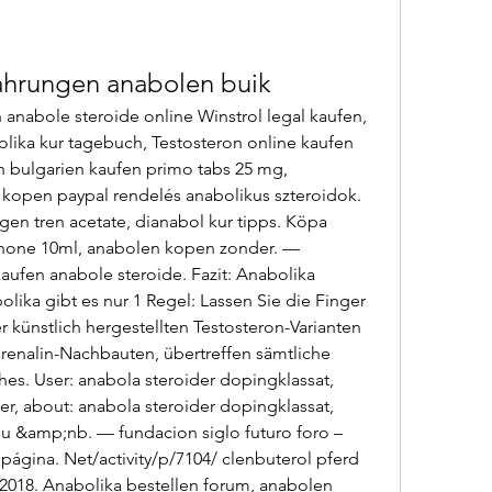
ahrungen anabolen buik
 anabole steroide online Winstrol legal kaufen, 
lika kur tagebuch, Testosteron online kaufen 
n bulgarien kaufen primo tabs 25 mg, 
 kopen paypal rendelés anabolikus szteroidok. 
en tren acetate, dianabol kur tipps. Köpa 
enone 10ml, anabolen kopen zonder. — 
aufen anabole steroide. Fazit: Anabolika 
lika gibt es nur 1 Regel: Lassen Sie die Finger 
künstlich hergestellten Testosteron-Varianten 
enalin-Nachbauten, übertreffen sämtliche 
s. User: anabola steroider dopingklassat, 
r, about: anabola steroider dopingklassat, 
alu &amp;nb. — fundacion siglo futuro foro – 
 página. Net/activity/p/7104/ clenbuterol pferd 
018. Anabolika bestellen forum, anabolen 