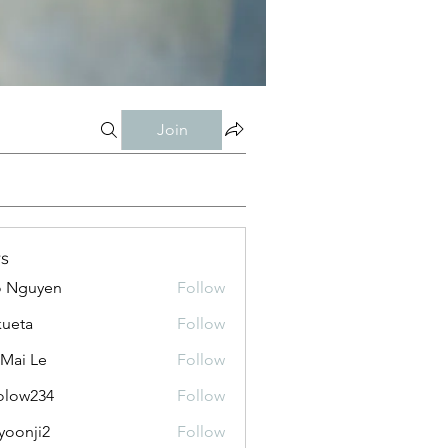
Join
s
o Nguyen
Follow
kueta
Follow
 Mai Le
Follow
olow234
Follow
234
yoonji2
Follow
ji2