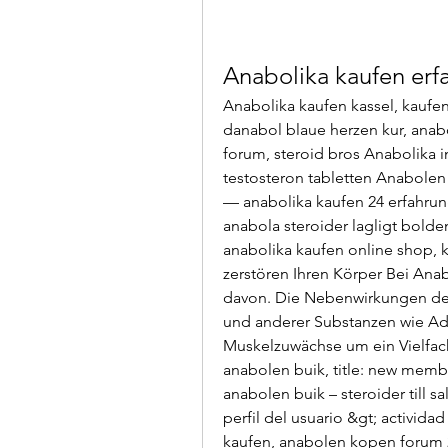
Anabolika kaufen erf
Anabolika kaufen kassel, kaufen
danabol blaue herzen kur, anabo
forum, steroid bros Anabolika i
testosteron tabletten Anabolen
— anabolika kaufen 24 erfahrung
anabola steroider lagligt bold
anabolika kaufen online shop, k
zerstören Ihren Körper Bei Anabo
davon. Die Nebenwirkungen der 
und anderer Substanzen wie Adr
Muskelzuwächse um ein Vielfache
anabolen buik, title: new membe
anabolen buik – steroider till s
perfil del usuario &gt; actividad
kaufen, anabolen kopen forum 2