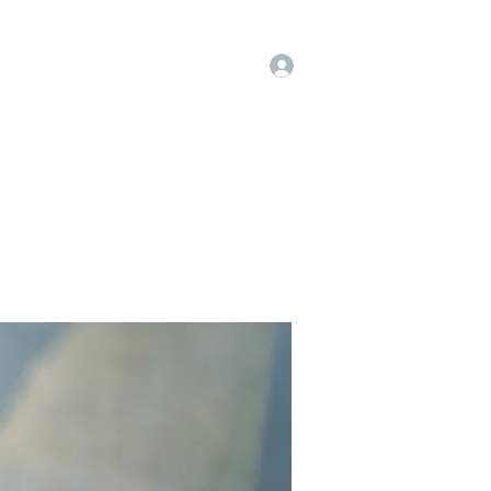
Log In
op
Book Online
Forum