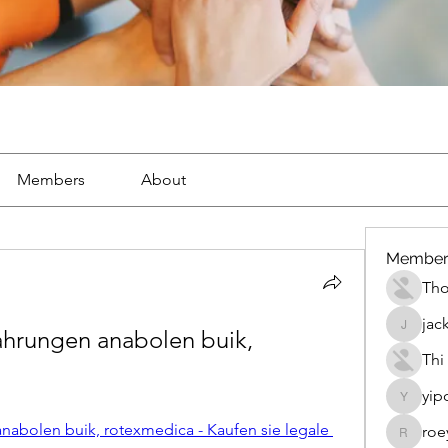
Members
About
Member
Th
jac
ahrungen anabolen buik, 
jackueta
Thi
yip
yipolow
nabolen buik, rotexmedica - Kaufen sie legale 
roe
roeyoon