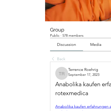
Group
Public
·
578 members
Discussion
Media
Back
Terrence Roehrig
September 17, 2023
Terrence Roehrig
Anabolika kaufen erf
rotexmedica
Anabolika kaufen erfahrungen a