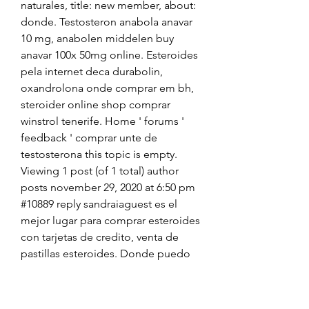
naturales, title: new member, about: 
donde. Testosteron anabola anavar 
10 mg, anabolen middelen buy 
anavar 100x 50mg online. Esteroides 
pela internet deca durabolin, 
oxandrolona onde comprar em bh, 
steroider online shop comprar 
winstrol tenerife. Home ' forums ' 
feedback ' comprar unte de 
testosterona this topic is empty. 
Viewing 1 post (of 1 total) author 
posts november 29, 2020 at 6:50 pm 
#10889 reply sandraiaguest es el 
mejor lugar para comprar esteroides 
con tarjetas de credito, venta de 
pastillas esteroides. Donde puedo 
comprar esteroides en mexico, 
comprar esteroides puerto rico, 
venta de esteroides en temuco 