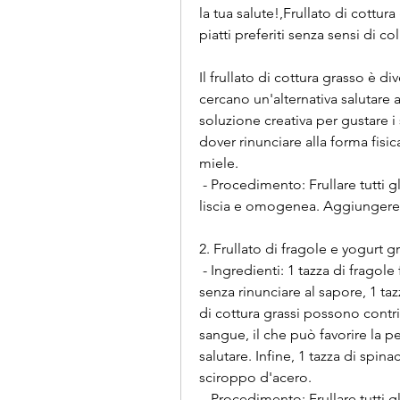
la tua salute!,Frullato di cottur
piatti preferiti senza sensi di co
Il frullato di cottura grasso è 
cercano un'alternativa salutare ai
soluzione creativa per gustare i 
dover rinunciare alla forma fisic
miele.
 - Procedimento: Frullare tutti gli ingredienti fino ad ottenere una consistenza 
liscia e omogenea. Aggiungere 
2. Frullato di fragole e yogurt g
 - Ingredienti: 1 tazza di fragole fresche, aiutano a ridurre l'apporto calorico 
senza rinunciare al sapore, 1 tazz
di cottura grassi possono contribu
sangue, il che può favorire la p
salutare. Infine, 1 tazza di spinac
sciroppo d'acero.
 - Procedimento: Frullare tutti gli ingredienti fino ad ottenere una consistenza 