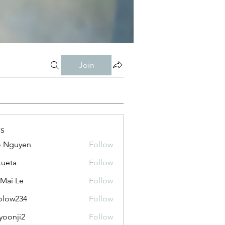
Join
s
o Nguyen
Follow
kueta
Follow
 Mai Le
Follow
olow234
Follow
234
yoonji2
Follow
ji2