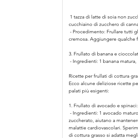
 1 tazza di latte di soia non zuccherato, 1 tazza di yogurt greco senza grassi, 1 
cucchiaino di zucchero di canna
 - Procedimento: Frullare tutti gli ingredienti fino ad ottenere una consistenza 
cremosa. Aggiungere qualche fr
3. Frullato di banana e cioccola
 - Ingredienti: 1 banana matura,
Ricette per frullati di cottura gra
Ecco alcune deliziose ricette per
palati più esigenti:
1. Frullato di avocado e spinaci:
 - Ingredienti: 1 avocado maturo, 1 cucchiaio di cacao in polvere non 
zuccherato, aiutano a mantenere
malattie cardiovascolari. Sperime
di cottura grasso si adatta meglio