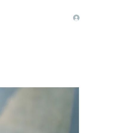
Log In
op
Book Online
Forum