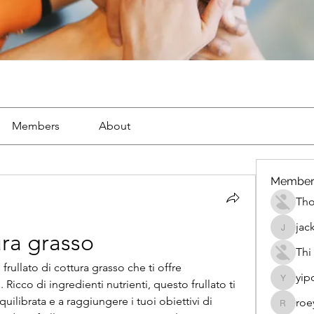
Members
About
Member
Th
jac
jackueta
ura grasso
Thi
frullato di cottura grasso che ti offre 
yip
 Ricco di ingredienti nutrienti, questo frullato ti 
yipolow
ilibrata e a raggiungere i tuoi obiettivi di 
roe
roeyoon