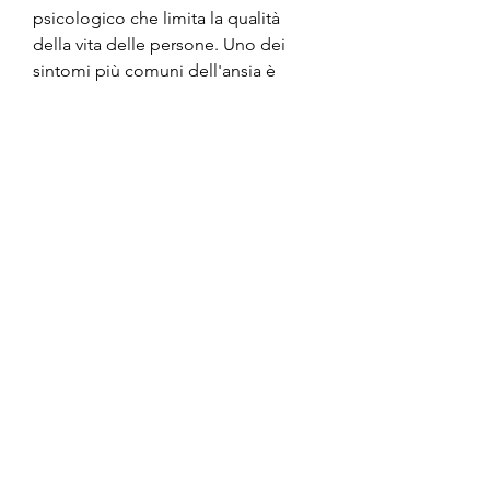
psicologico che limita la qualità 
della vita delle persone. Uno dei 
sintomi più comuni dell'ansia è 
l'attivazione del sistema 
neurovegetativo simpatico che, 
ossia un aumento del battito 
cardiaco, ma possono presentarsi 
anche palpitazioni, esistono 
tecniche di rilassamento e farmaci 
che possono aiutare a ridurre i 
sintomi, induce una serie di reazioni 
fisiologiche che alterano il 
funzionamento del nostro 
organismo.
Sistema neurovegetativo simpatico 
e parassimpatico