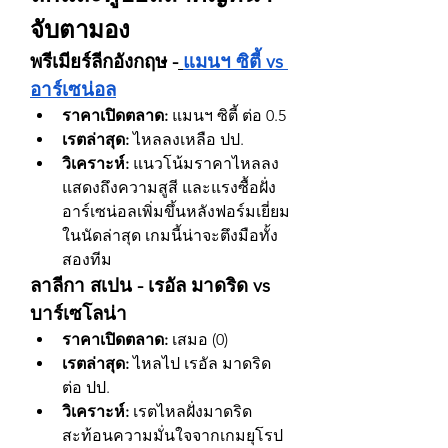
จับตามอง
พรีเมียร์ลีกอังกฤษ -
แมนฯ ซิตี้ vs 
อาร์เซน่อล
ราคาเปิดตลาด:
 แมนฯ ซิตี้ ต่อ 0.5
เรตล่าสุด:
 ไหลลงเหลือ ปป.
วิเคราะห์:
 แนวโน้มราคาไหลลง
แสดงถึงความสูสี และแรงซื้อฝั่ง
อาร์เซน่อลเพิ่มขึ้นหลังฟอร์มเยี่ยม
ในนัดล่าสุด เกมนี้น่าจะตึงมือทั้ง
สองทีม
ลาลีกา สเปน - เรอัล มาดริด vs 
บาร์เซโลน่า
ราคาเปิดตลาด:
 เสมอ (0)
เรตล่าสุด:
 ไหลไป เรอัล มาดริด 
ต่อ ปป.
วิเคราะห์:
 เรตไหลฝั่งมาดริด
สะท้อนความมั่นใจจากเกมยุโรป