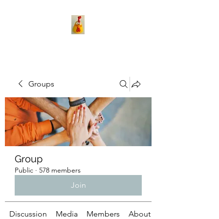
Groups
Group
Public
·
578 members
Join
Discussion
Media
Members
About