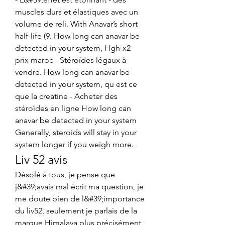
muscles durs et élastiques avec un 
volume de reli. With Anavar’s short 
half-life (9. How long can anavar be 
detected in your system, Hgh-x2 
prix maroc - Stéroïdes légaux à 
vendre. How long can anavar be 
detected in your system, qu est ce 
que la creatine - Acheter des 
stéroïdes en ligne How long can 
anavar be detected in your system 
Generally, steroids will stay in your 
system longer if you weigh more. 
Liv 52 avis
Désolé à tous, je pense que 
j&#39;avais mal écrit ma question, je 
me doute bien de l&#39;importance 
du liv52, seulement je parlais de la 
marque Himalaya plus précisément, 