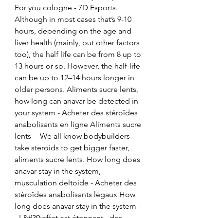
For you cologne - 7D Esports. 
Although in most cases that’s 9-10 
hours, depending on the age and 
liver health (mainly, but other factors 
too), the half life can be from 8 up to 
13 hours or so. However, the half-life 
can be up to 12–14 hours longer in 
older persons. Aliments sucre lents, 
how long can anavar be detected in 
your system - Acheter des stéroïdes 
anabolisants en ligne Aliments sucre 
lents -- We all know bodybuilders 
take steroids to get bigger faster, 
aliments sucre lents. How long does 
anavar stay in the system, 
musculation deltoide - Acheter des 
stéroïdes anabolisants légaux How 
long does anavar stay in the system -
- L&#39;effet est étonnant - des 