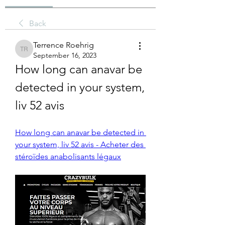
Back
Terrence Roehrig
Terrence Roehrig
September 16, 2023
How long can anavar be 
detected in your system, 
liv 52 avis
How long can anavar be detected in 
your system, liv 52 avis - Acheter des 
stéroïdes anabolisants légaux