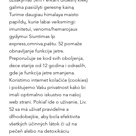
galima pasiūlyti geresnę kainą 
Turime daugiau himalaya maisto 
papildų, kurie labai veiksmingi: 
imunitetui, venoms/hemarojaus 
gydymui Siuntimas lp 
express,omniva,paštu. 52 pomaže 
obnavljanje funkcije jetre. 
Preporučuje se kod svih oboljenja, 
dece starije od 12 godina i odraslih, 
gde je funkcija jetre smanjena. 
Koristimo internet kolačiće (cookies) 
i poštujemo Vašu privatnost kako bi 
imali optimalno iskustvo na našoj 
web strani. Pokiaľ ide o užívanie, Liv. 
52 sa má užívať pravidelne a 
dlhodobejšie, aby bola efektivita 
všetkých účinných látok či už na 
pečeň alebo na detoxikáciu 