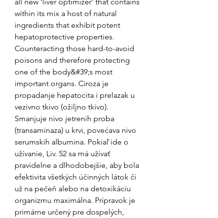
all new ‘liver optimizer’ that contains 
within its mix a host of natural 
ingredients that exhibit potent 
hepatoprotective properties. 
Counteracting those hard-to-avoid 
poisons and therefore protecting 
one of the body&#39;s most 
important organs. Ciroza je 
propadanje hepatocita i prelazak u 
vezivno tkivo (ožiljno tkivo). 
Smanjuje nivo jetrenih proba 
(transaminaza) u krvi, povećava nivo 
serumskih albumina. Pokiaľ ide o 
užívanie, Liv. 52 sa má užívať 
pravidelne a dlhodobejšie, aby bola 
efektivita všetkých účinných látok či 
už na pečeň alebo na detoxikáciu 
organizmu maximálna. Prípravok je 
primárne určený pre dospelých, 