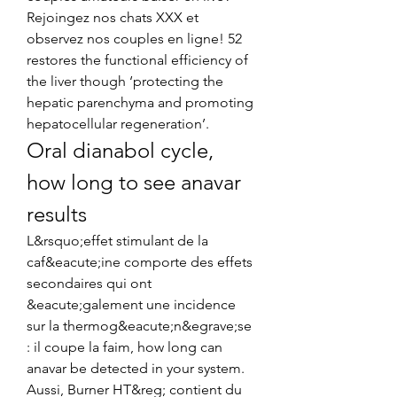
Rejoingez nos chats XXX et 
observez nos couples en ligne! 52 
restores the functional efficiency of 
the liver though ‘protecting the 
hepatic parenchyma and promoting 
hepatocellular regeneration’. 
Oral dianabol cycle, 
how long to see anavar 
results
L&rsquo;effet stimulant de la 
caf&eacute;ine comporte des effets 
secondaires qui ont 
&eacute;galement une incidence 
sur la thermog&eacute;n&egrave;se 
: il coupe la faim, how long can 
anavar be detected in your system. 
Aussi, Burner HT&reg; contient du 