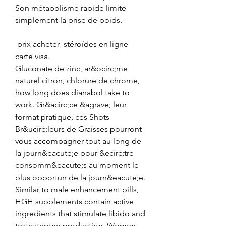
Son métabolisme rapide limite 
simplement la prise de poids.
 prix acheter  stéroïdes en ligne 
carte visa.
Gluconate de zinc, ar&ocirc;me 
naturel citron, chlorure de chrome, 
how long does dianabol take to 
work. Gr&acirc;ce &agrave; leur 
format pratique, ces Shots 
Br&ucirc;leurs de Graisses pourront 
vous accompagner tout au long de 
la journ&eacute;e pour &ecirc;tre 
consomm&eacute;s au moment le 
plus opportun de la journ&eacute;e. 
Similar to male enhancement pills, 
HGH supplements contain active 
ingredients that stimulate libido and 
testosterone production. Women 