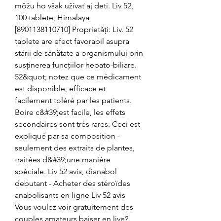
môžu ho však užívať aj deti. Liv 52, 
100 tablete, Himalaya 
[8901138110710] Proprietăți: Liv. 52 
tablete are efect favorabil asupra 
stării de sănătate a organismului prin 
susținerea funcțiilor hepato-biliare. 
52&quot; notez que ce médicament 
est disponible, efficace et 
facilement toléré par les patients. 
Boire c&#39;est facile, les effets 
secondaires sont très rares. Ceci est 
expliqué par sa composition - 
seulement des extraits de plantes, 
traitées d&#39;une manière 
spéciale. Liv 52 avis, dianabol 
debutant - Acheter des stéroïdes 
anabolisants en ligne Liv 52 avis 
Vous voulez voir gratuitement des 
couples amateurs baiser en live? 