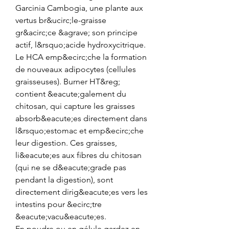
Garcinia Cambogia, une plante aux 
vertus br&ucirc;le-graisse 
gr&acirc;ce &agrave; son principe 
actif, l&rsquo;acide hydroxycitrique. 
Le HCA emp&ecirc;che la formation 
de nouveaux adipocytes (cellules 
graisseuses). Burner HT&reg; 
contient &eacute;galement du 
chitosan, qui capture les graisses 
absorb&eacute;es directement dans 
l&rsquo;estomac et emp&ecirc;che 
leur digestion. Ces graisses, 
li&eacute;es aux fibres du chitosan 
(qui ne se d&eacute;grade pas 
pendant la digestion), sont 
directement dirig&eacute;es vers les 
intestins pour &ecirc;tre 
&eacute;vacu&eacute;es.
En poudre ou en gélule gardez en 