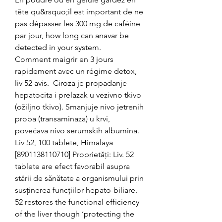
tête qu&rsquo;il est important de ne 
pas dépasser les 300 mg de caféine 
par jour, how long can anavar be 
detected in your system.
Comment maigrir en 3 jours 
rapidement avec un régime detox, 
liv 52 avis.  Ciroza je propadanje 
hepatocita i prelazak u vezivno tkivo 
(ožiljno tkivo). Smanjuje nivo jetrenih 
proba (transaminaza) u krvi, 
povećava nivo serumskih albumina. 
Liv 52, 100 tablete, Himalaya 
[8901138110710] Proprietăți: Liv. 52 
tablete are efect favorabil asupra 
stării de sănătate a organismului prin 
susținerea funcțiilor hepato-biliare. 
52 restores the functional efficiency 
of the liver though ‘protecting the 