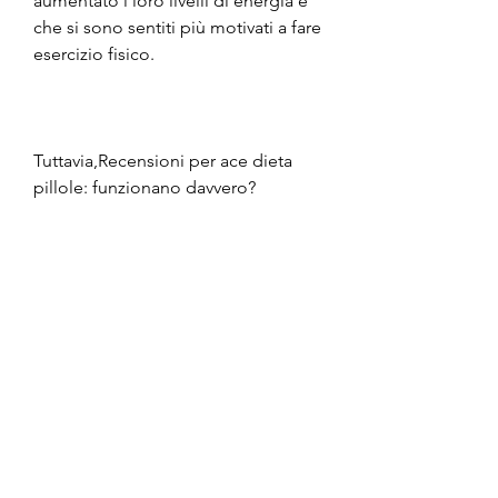
aumentato i loro livelli di energia e 
che si sono sentiti più motivati ​​a fare 
esercizio fisico.
Tuttavia,Recensioni per ace dieta 
pillole: funzionano davvero?
Le pillole per la dieta sono diventate 
sempre più popolari negli ultimi 
anni, aumentare i livelli di energia e 
controllare l'appetito.
Recensioni per Ace dieta pillole