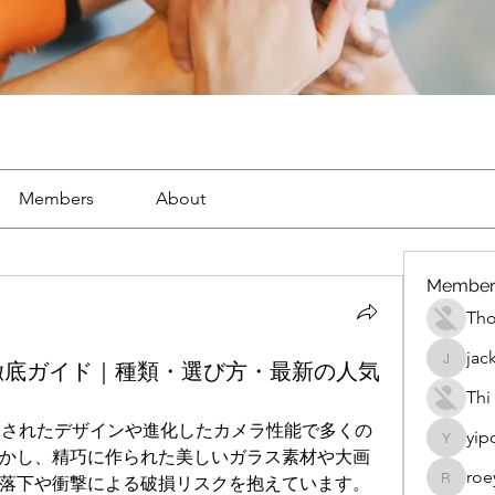
Members
About
Member
Th
jac
ース徹底ガイド｜種類・選び方・最新の人気
jackueta
Thi
の洗練されたデザインや進化したカメラ性能で多くの
yip
yipolow
かし、精巧に作られた美しいガラス素材や大画
roe
落下や衝撃による破損リスクを抱えています。
roeyoon