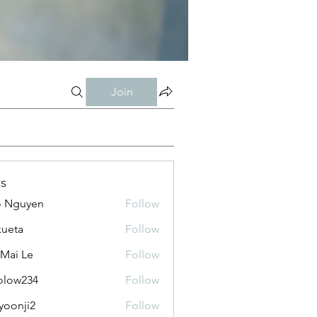
Join
s
o Nguyen
Follow
kueta
Follow
 Mai Le
Follow
olow234
Follow
234
yoonji2
Follow
ji2