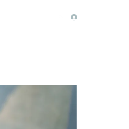
Log In
op
Book Online
Forum