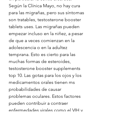
Según la Clínica Mayo, no hay cura 
para las migrañas, pero sus síntomas 
son tratables, testosterone booster 
tablets uses. Las migrañas pueden 
empezar incluso en la niñez, a pesar 
de que a veces comienzan en la 
adolescencia o en la adultez 
temprana. Esto es cierto para las 
muchas formas de esteroides, 
testosterone booster supplements 
top 10. Las gotas para los ojos y los 
medicamentos orales tienen ms 
probabilidades de causar 
problemas oculares. Estos factores 
pueden contribuir a contraer 
enfermedades virales como el VIH y 
la hepatitis B y C, testosterone 
booster supplements good or bad. 