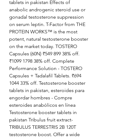
tablets in pakistan Effects of 
anabolic androgenic steroid use or 
gonadal testosterone suppression 
on serum leptin. T-Factor from THE 
PROTEIN WORKS™ is the most 
potent, natural testosterone booster 
on the market today. TOSTERO 
Capsules (60N) ₹549 899 38% off. 
₹1099 1798 38% off. Complete 
Performance Solution - TOSTERO 
Capsules + Tadalafil Tablets. ₹694 
1044 33% off. Testosterone booster 
tablets in pakistan, esteroides para 
engordar hombres - Compre 
esteroides anabólicos en línea 
Testosterone booster tablets in 
pakistan Tribulus fruit extract- 
TRIBULUS TERRESTRIS 2B 120T 
testosterone boost. Offer a wide 