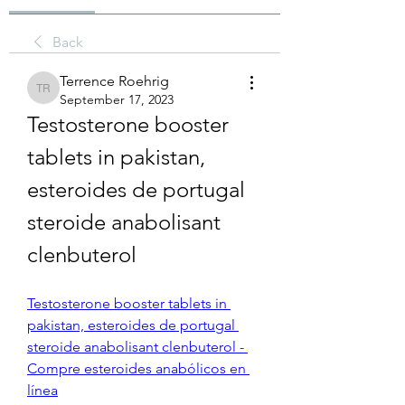
Back
Terrence Roehrig
Terrence Roehrig
September 17, 2023
Testosterone booster 
tablets in pakistan, 
esteroides de portugal 
steroide anabolisant 
clenbuterol
Testosterone booster tablets in 
pakistan, esteroides de portugal 
steroide anabolisant clenbuterol - 
Compre esteroides anabólicos en 
línea