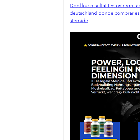
Dbol kur resultat testosteron t
deutschland donde comprar esta
steroide