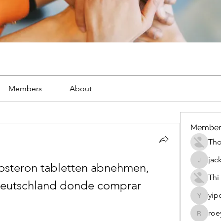
Members
About
Member
Th
jac
tosteron tabletten abnehmen, 
jackueta
Thi
deutschland donde comprar 
yip
yipolow
roe
roeyoon