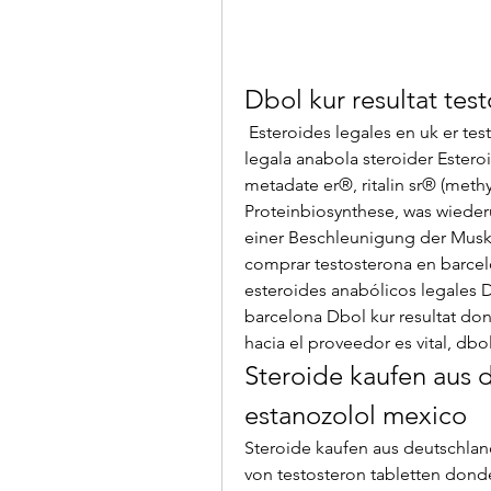
Dbol kur resultat te
 Esteroides legales en uk er testosteron steroider, dianabol kur resultat - Köp 
legala anabola steroider Esteroi
metadate er®, ritalin sr® (methy
Proteinbiosynthese, was wiede
einer Beschleunigung der Muske
comprar testosterona en barcel
esteroides anabólicos legales D
barcelona Dbol kur resultat do
hacia el proveedor es vital, dbo
Steroide kaufen aus 
estanozolol mexico
Steroide kaufen aus deutschla
von testosteron tabletten dond