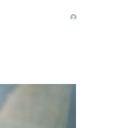
Log In
op
Book Online
Forum