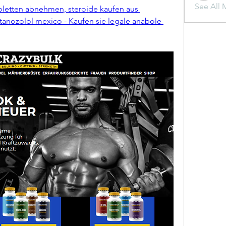
See All 
abletten abnehmen, steroide kaufen aus 
nozolol mexico - Kaufen sie legale anabole 