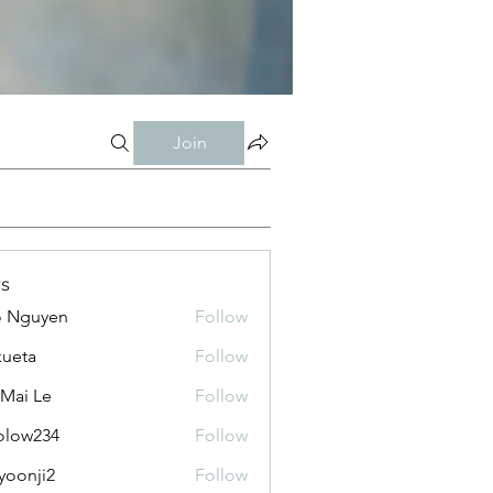
Join
s
o Nguyen
Follow
kueta
Follow
 Mai Le
Follow
olow234
Follow
234
yoonji2
Follow
ji2