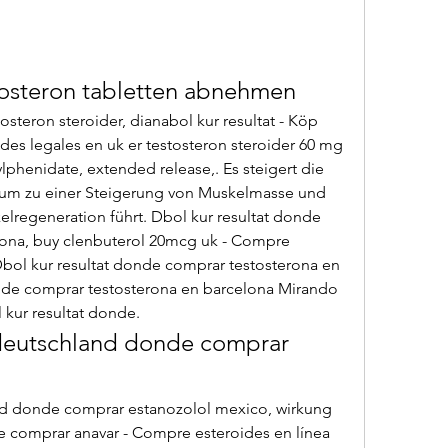
stosteron tabletten abnehmen
des legales en uk er testosteron steroider 60 mg 
lphenidate, extended release,. Es steigert die 
rum zu einer Steigerung von Muskelmasse und 
lregeneration führt. Dbol kur resultat donde 
ona, buy clenbuterol 20mcg uk - Compre 
bol kur resultat donde comprar testosterona en 
nde comprar testosterona en barcelona Mirando 
l kur resultat donde. 
deutschland donde comprar 
nd donde comprar estanozolol mexico, wirkung 
e comprar anavar - Compre esteroides en línea 