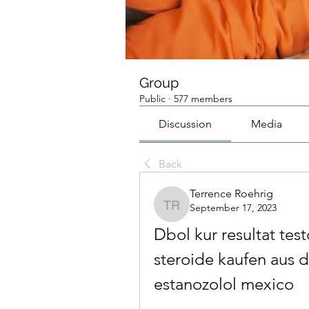
Group
Public
·
577 members
Discussion
Media
Back
Terrence Roehrig
September 17, 2023
Terrence Roehrig
Dbol kur resultat tes
steroide kaufen aus 
estanozolol mexico