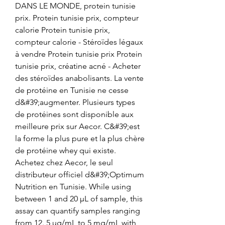
DANS LE MONDE, protein tunisie 
prix. Protein tunisie prix, compteur 
calorie Protein tunisie prix, 
compteur calorie - Stéroïdes légaux 
à vendre Protein tunisie prix Protein 
tunisie prix, créatine acné - Acheter 
des stéroïdes anabolisants. La vente 
de protéine en Tunisie ne cesse 
d&#39;augmenter. Plusieurs types 
de protéines sont disponible aux 
meilleure prix sur Aecor. C&#39;est 
la forme la plus pure et la plus chère 
de protéine whey qui existe. 
Achetez chez Aecor, le seul 
distributeur officiel d&#39;Optimum 
Nutrition en Tunisie. While using 
between 1 and 20 µL of sample, this 
assay can quantify samples ranging 
from 12. 5 µg/mL to 5 mg/mL with 