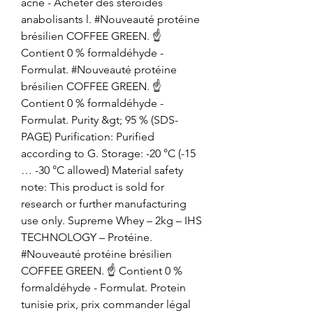
acné - Acheter des stéroïdes 
anabolisants l. #Nouveauté protéine 
brésilien COFFEE GREEN. ☝️ 
Contient 0 % formaldéhyde - 
Formulat. #Nouveauté protéine 
brésilien COFFEE GREEN. ☝️ 
Contient 0 % formaldéhyde - 
Formulat. Purity &gt; 95 % (SDS-
PAGE) Purification: Purified 
according to G. Storage: -20 °C (-15 
… -30 °C allowed) Material safety 
note: This product is sold for 
research or further manufacturing 
use only. Supreme Whey – 2kg – IHS 
TECHNOLOGY – Protéine. 
#Nouveauté protéine brésilien 
COFFEE GREEN. ☝️ Contient 0 % 
formaldéhyde - Formulat. Protein 
tunisie prix, prix commander légal 