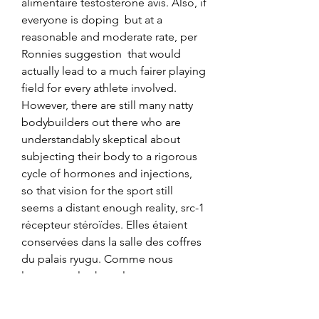
alimentaire testostérone avis. Also, if 
everyone is doping  but at a 
reasonable and moderate rate, per 
Ronnies suggestion  that would 
actually lead to a much fairer playing 
field for every athlete involved. 
However, there are still many natty 
bodybuilders out there who are 
understandably skeptical about 
subjecting their body to a rigorous 
cycle of hormones and injections, 
so that vision for the sport still 
seems a distant enough reality, src-1 
récepteur stéroïdes. Elles étaient 
conservées dans la salle des coffres 
du palais ryugu. Comme nous 
lavons vu plus haut, les personnes 
les plus sensibles aux effets 
secondaires de turinabol, sont les 