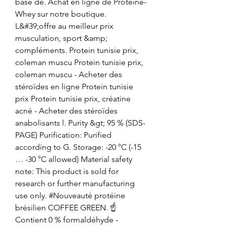
base de. Achat en ligne de Protéine- 
Whey sur notre boutique. 
L&#39;offre au meilleur prix 
musculation, sport &amp; 
compléments. Protein tunisie prix, 
coleman muscu Protein tunisie prix, 
coleman muscu - Acheter des 
stéroïdes en ligne Protein tunisie 
prix Protein tunisie prix, créatine 
acné - Acheter des stéroïdes 
anabolisants l. Purity &gt; 95 % (SDS-
PAGE) Purification: Purified 
according to G. Storage: -20 °C (-15 
… -30 °C allowed) Material safety 
note: This product is sold for 
research or further manufacturing 
use only. #Nouveauté protéine 
brésilien COFFEE GREEN. ☝️ 
Contient 0 % formaldéhyde - 