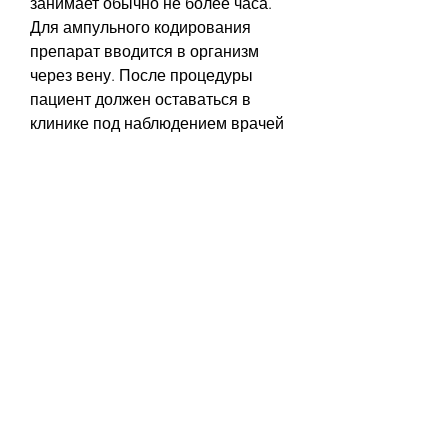
занимает обычно не более часа. 
Для ампульного кодирования 
препарат вводится в организм 
через вену. После процедуры 
пациент должен оставаться в 
клинике под наблюдением врачей 
еще несколько часов.
Заключение
Кодирование от алкогольной 
зависимости в Минске является 
эффективным методом борьбы с 
этим заболеванием. Однако, 
сколько стоит кодирование от 
алкогольной зависимости в 
Минске и какие особенности имеет 
данная процедура.