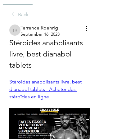
Back
Terrence Roehrig
Terrence Roehrig
September 16, 2023
Stéroides anabolisants 
livre, best dianabol 
tablets
Stéroides anabolisants livre, best 
dianabol tablets - Acheter des 
stéroïdes en ligne