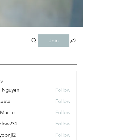
Join
s
o Nguyen
Follow
kueta
Follow
 Mai Le
Follow
olow234
Follow
234
yoonji2
Follow
ji2