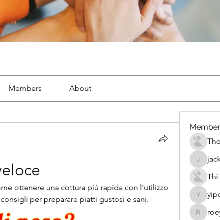
Members
About
Member
Th
jac
jackueta
veloce
Thi
e ottenere una cottura più rapida con l'utilizzo 
yip
 consigli per preparare piatti gustosi e sani.
yipolow
roe
roeyoon