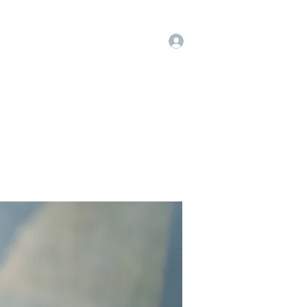
Log In
op
Book Online
Forum