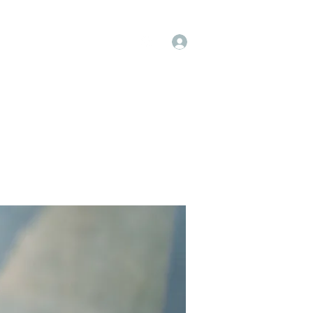
Log In
op
Book Online
Forum