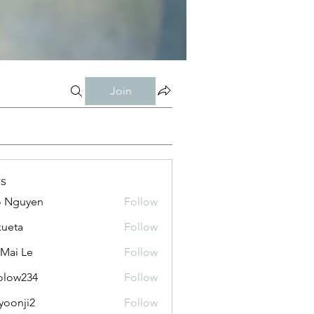
Join
s
o Nguyen
Follow
kueta
Follow
 Mai Le
Follow
olow234
Follow
234
yoonji2
Follow
ji2