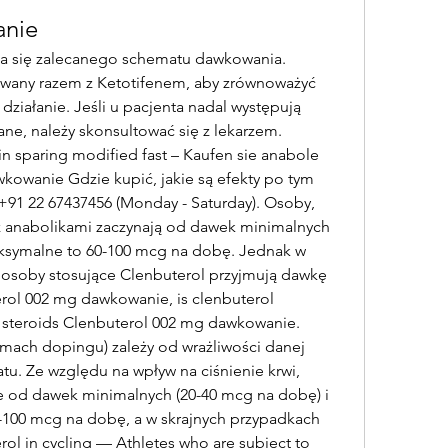
anie
ega się zalecanego schematu dawkowania. 
owany razem z Ketotifenem, aby zrównoważyć 
działanie. Jeśli u pacjenta nadal występują 
ne, należy skonsultować się z lekarzem. 
 sparing modified fast – Kaufen sie anabole 
kowanie Gdzie kupić, jakie są efekty po tym 
+91 22 67437456 (Monday - Saturday). Osoby, 
 z anabolikami zaczynają od dawek minimalnych 
ksymalne to 60-100 mcg na dobę. Jednak w 
 osoby stosujące Clenbuterol przyjmują dawkę 
ol 002 mg dawkowanie, is clenbuterol 
 steroids Clenbuterol 002 mg dawkowanie. 
ach dopingu) zależy od wrażliwości danej 
tu. Ze względu na wpływ na ciśnienie krwi, 
e od dawek minimalnych (20-40 mcg na dobę) i 
100 mcg na dobę, a w skrajnych przypadkach 
l in cycling — Athletes who are subject to 