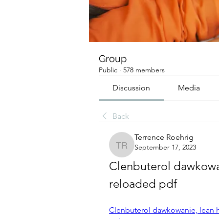
Group
Public
·
578 members
Discussion
Media
Back
Terrence Roehrig
September 17, 2023
Terrence Roehrig
Clenbuterol dawkowan
reloaded pdf
Clenbuterol dawkowanie, lean h