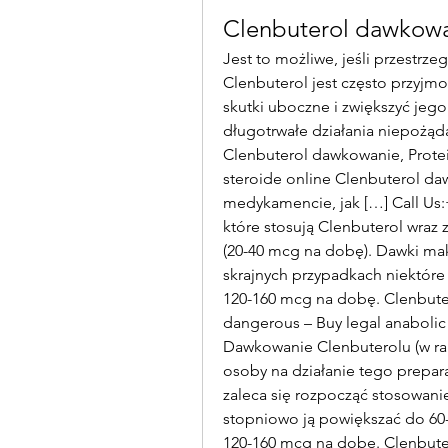
Clenbuterol dawkow
Jest to możliwe, jeśli przestrz
Clenbuterol jest często przyjm
skutki uboczne i zwiększyć jego 
długotrwałe działania niepożąda
Clenbuterol dawkowanie, Protein
steroide online Clenbuterol daw
medykamencie, jak […] Call Us:
które stosują Clenbuterol wraz
(20-40 mcg na dobę). Dawki ma
skrajnych przypadkach niektóre
120-160 mcg na dobę. Clenbuter
dangerous – Buy legal anabolic
Dawkowanie Clenbuterolu (w ram
osoby na działanie tego prepara
zaleca się rozpocząć stosowani
stopniowo ją powiększać do 60-
120-160 mcg na dobę. Clenbutero