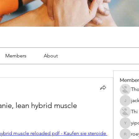
Members
About
Member
Th
jac
ie, lean hybrid muscle 
jackueta
Thi
yip
yipolow
ybrid muscle reloaded pdf - Kaufen sie steroide 
roe
roeyoon